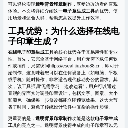
可以轻松实现
透明背景印章制作
，享受边改边看的直观
体验。本文将详细介绍这一
电子章生成工具
的优势、使
用场景和适合人群，帮助您高效提升工作效率。
工具优势：为什么选择在线电
子印章生成？
在线电子印章生成
工具的核心优势在于其易用性和专业
性。首先，它完全基于网络平台，用户无需下载任何软
件或插件，只需访问
https://eseal.jiuzhou88.cn
，即可开
始制作。这意味着您可以在任何设备上（如电脑、平板
或手机）随时操作，非常适合现代移动办公的需求。其
次，该工具强调“无需学习，边改边看”，用户可以通过
直观的界面实时调整印章设计，包括文字、图案、大小
和颜色，确保每一步修改都能立即预览效果。这大大节
省了时间，避免了传统设计软件中复杂的操作步骤。
更重要的是，
透明背景印章制作
功能是这款
电子章生成
工具
的亮点之一。透明背景使得生成的电子印章可以无