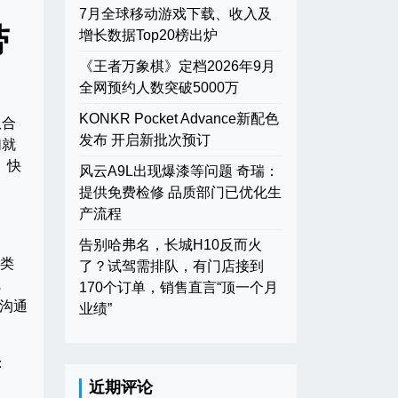
7月全球移动游戏下载、收入及
带
增长数据Top20榜出炉
《王者万象棋》定档2026年9月
全网预约人数突破5000万
KONKR Pocket Advance新配色
队合
发布 开启新批次预订
们就
。快
风云A9L出现爆漆等问题 奇瑞：
提供免费检修 品质部门已优化生
产流程
告别哈弗名，长城H10反而火
种类
了？试驾需排队，有门店接到
觉
170个订单，销售直言“顶一个月
善沟通
业绩”
：
近期评论