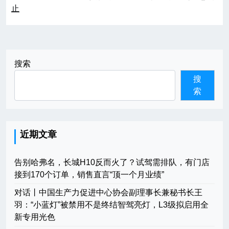
止
导
航
搜索
搜
索
近期文章
告别哈弗名，长城H10反而火了？试驾需排队，有门店
接到170个订单，销售直言“顶一个月业绩”
对话丨中国生产力促进中心协会副理事长兼秘书长王
羽：“小蓝灯”被禁用不是终结智驾亮灯，L3级拟启用全
新专用光色