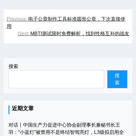
文
Previous:
电子公章制作工具标准圆形公章，下次直接使
章
用
Next:
MBTI测试限时免费解析，找到性格互补的战友
导
航
搜索
搜
索
近期文章
对话丨中国生产力促进中心协会副理事长兼秘书长王
羽：“小蓝灯”被禁用不是终结智驾亮灯，L3级拟启用全