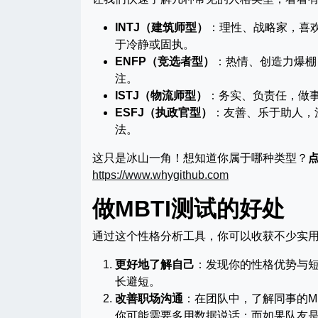
INTJ（建筑师型）
：理性、战略家，喜
于冷静或固执。
ENFP（竞选者型）
：热情、创造力爆棚
注。
ISTJ（物流师型）
：务实、负责任，做
ESFJ（执政官型）
：友善、乐于助人，
法。
这只是冰山一角！想知道你属于哪种类型？
https://www.whygithub.com
做MBTI测试的好处
通过这个性格分析工具，你可以收获不少实
更好地了解自己
：发现你的性格优势与
长避短。
改善职场沟通
：在团队中，了解同事的M
你可能需要多用数据说话；而如果队友是ENFP