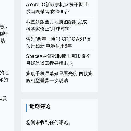
AYANEO新款掌机京东开售 上
线当晚销售破5000台
我国新版全月地质图编制完成：
急，
科学家修正“月球时钟”
群中
告别“两年一换”！OPPO A6 Pro
的热
久用如新 电池耐用6年
SpaceX火箭残骸撞击月球 多个
月球轨道器搜寻撞击点
己的性
旗舰手机屏幕别只看亮度 四款旗
你的
舰机型差异一次说清
以及
近期评论
您尚未收到任何评论。