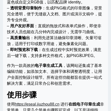
蓝色或自定义RGB值，以匹配品牌 identity。
–
透明背景印章制作
：生成PNG格式的印章图像，背景
完全透明，便于无缝嵌入文档、图片或演示文稿中，提
升专业外观。
–
用户友好界面
：直观的拖放式和表单式操作，即使非
技术人员也能在几分钟内完成设计，无需学习曲线。
–
高质量输出
：利用先进算法确保印章清晰、矢量可缩
放，适用于打印或数字用途，避免像素化问题。
–
即时预览和下载
：在生成过程中实时预览效果，满意
后一键下载，支持多种文件格式，如PNG和JPEG。
作为一款高效的
电子章生成工具
，该网站还集成了基本
编辑功能，如添加文本、选择字体和调整透明度，让用
户全面控制设计细节。所有这些功能都旨在提供一站式
解决方案，满足日常办公和创意需求。
使用步骤
使用
https://eseal.jiuzhou88.cn
进行
在线电子印章生成
非
常简单，只需几个简单步骤即可完成。以下是详细指