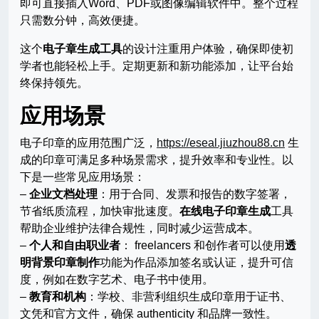
即可直接插入Word、PDF或图像编辑软件中。整个过程
只需数分钟，高效便捷。
这个
电子章生成工具
的设计注重用户体验，确保即使初
学者也能轻松上手。定期更新和新功能添加，让平台始
终保持领先。
应用场景
电子印章的应用范围广泛，
https://eseal.jiuzhou88.cn
生
成的印章可满足多种场景需求，提升效率和专业性。以
下是一些常见应用场景：
–
企业文档处理
：用于合同、发票和报告的数字签署，
节省纸质流程，加快审批速度。
在线电子印章生成
工具
帮助企业维护法律合规性，同时减少运营成本。
–
个人和自由职业者
： freelancers 和创作者可以使用
透
明背景印章制作
功能为作品添加签名或认证，提升可信
度，例如在数字艺术、电子书中使用。
–
教育和机构
：学校、非营利组织生成印章用于证书、
文凭和官方文件，确保 authenticity 和品牌一致性。