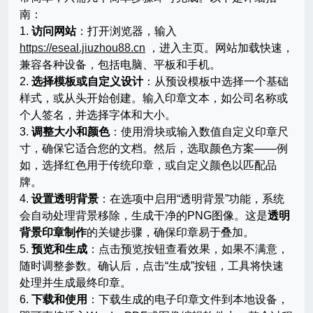
南：
1.
访问网站
：打开浏览器，输入
https://eseal.jiuzhou88.cn
，进入主页。网站加载快速，
兼容各种设备，包括电脑、平板和手机。
2.
选择模板或自定义设计
：从预设模板中选择一个基础
样式，或从头开始创建。输入印章文本，如公司名称或
个人签名，并选择字体和大小。
3.
调整大小和颜色
：使用滑块或输入数值自定义印章尺
寸，确保它适合您的文档。然后，选取颜色方案——例
如，选择红色用于传统印章，或自定义颜色以匹配品
牌。
4.
设置透明背景
：在选项中启用“透明背景”功能，系统
会自动处理背景移除，生成干净的PNG图像。这是
透明
背景印章制作
的关键步骤，确保印章易于叠加。
5.
预览和生成
：点击预览按钮查看效果，如果不满意，
随时调整参数。确认后，点击“生成”按钮，工具将快速
处理并生成最终印章。
6.
下载和使用
：下载生成的电子印章文件到本地设备，