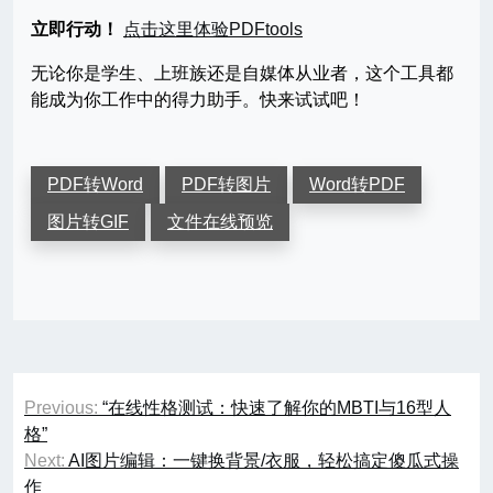
立即行动！
点击这里体验PDFtools
无论你是学生、上班族还是自媒体从业者，这个工具都
能成为你工作中的得力助手。快来试试吧！
PDF转Word
PDF转图片
Word转PDF
图片转GIF
文件在线预览
文
Previous:
“在线性格测试：快速了解你的MBTI与16型人
章
格”
Next:
AI图片编辑：一键换背景/衣服，轻松搞定傻瓜式操
导
作