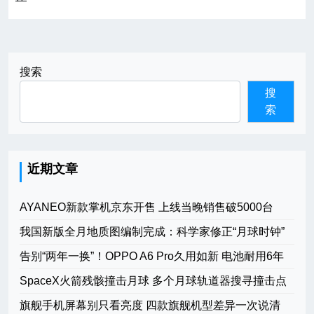
航
搜索
搜
索
近期文章
AYANEO新款掌机京东开售 上线当晚销售破5000台
我国新版全月地质图编制完成：科学家修正“月球时钟”
告别“两年一换”！OPPO A6 Pro久用如新 电池耐用6年
SpaceX火箭残骸撞击月球 多个月球轨道器搜寻撞击点
旗舰手机屏幕别只看亮度 四款旗舰机型差异一次说清