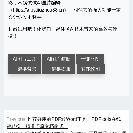
疼，不妨试试
AI图片编辑
（https://aips.jiuzhou88.cn）。相信它的强大功能一定
会让你爱不释手！
赶紋试用吧！让我们一起体验AI技术带来的高效与便
捷！
AI图片工具
AI图片编辑
一键抠图
一键换背景
一键换衣服
智能修图
文
Previous:
推荐好用的PDF转Word工具，PDFtools在线一
章
键转换，精准还原文档格式！