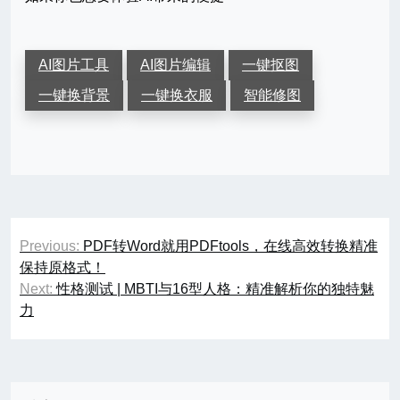
AI图片工具
AI图片编辑
一键抠图
一键换背景
一键换衣服
智能修图
文
Previous:
PDF转Word就用PDFtools，在线高效转换精准
章
保持原格式！
Next:
性格测试 | MBTI与16型人格：精准解析你的独特魅
导
力
航