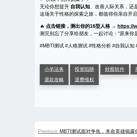
无论你想提升
自我认知
、改善人际关系，还
这场关于性格的探索之旅，都值得你亲自开
🔥
点击链接，测出你的16型人格 →
https:/
测完别忘了分享给朋友，一起讨论：“原来你是这
#MBTI测试 #人格测试 #性格分析 #自我认知
小羊法务
投资陷阱
炒股软件
退款攻略
退费维权
文
Previous:
MBTI测试面对争执，本命英雄揭露