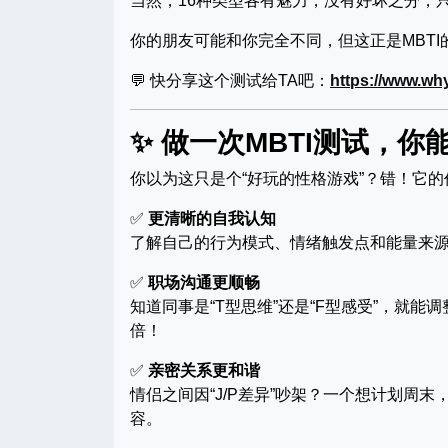
当然，16种类型各有魅力，没有好坏之分，
你的朋友可能和你完全不同，但这正是MBT
💬 快分享这个测试给TA吧：
https://www.wh
✨ 做一次MBTI测试，你
你以为这只是个“好玩的性格游戏”？错！它
✅
更清晰的自我认知
了解自己的行为模式、情绪触发点和能量来源
✅
职场沟通更顺畅
知道同事是“T型思维”还是“F型感受”，就能
倍！
✅
亲密关系更和谐
情侣之间因“J/P差异”吵架？一个想计划周
容。