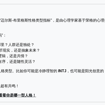
cator）中文叫“迈尔斯-布里格斯性格类型指标”，是由心理学家基于荣格的心
”：
哪里？人群还是独处？
节现实，还是抽象未来？
逻辑，还是共情？
有序，还是随性灵活？
人格类型。比如你可能是冷静理智的
INTJ
，也可能是阳光创意的
且超有共鸣！
看看你是哪一型人格！