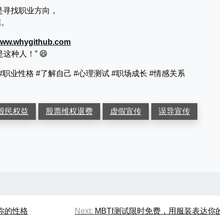
是寻找职业方向，
启。
/www.whygithub.com
种人！” 😄
 #职业性格 #了解自己 #心理测试 #职场成长 #情感关系
股民权益
股票维权退费
虚假宣传
误导宣传
你的性格
Next:
MBTI测试限时免费，用服装表达你