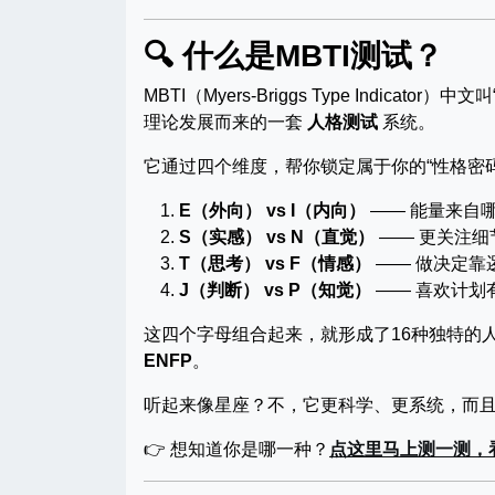
🔍 什么是MBTI测试？
MBTI（Myers-Briggs Type Indi
理论发展而来的一套
人格测试
系统。
它通过四个维度，帮你锁定属于你的“性格密码
E（外向） vs I（内向）
—— 能量来自
S（实感） vs N（直觉）
—— 更关注细
T（思考） vs F（情感）
—— 做决定靠
J（判断） vs P（知觉）
—— 喜欢计划
这四个字母组合起来，就形成了16种独特的
ENFP
。
听起来像星座？不，它更科学、更系统，而
👉 想知道你是哪一种？
点这里马上测一测，