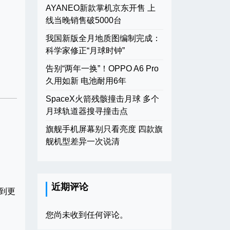
AYANEO新款掌机京东开售 上
线当晚销售破5000台
我国新版全月地质图编制完成：
科学家修正“月球时钟”
告别“两年一换”！OPPO A6 Pro
久用如新 电池耐用6年
SpaceX火箭残骸撞击月球 多个
月球轨道器搜寻撞击点
旗舰手机屏幕别只看亮度 四款旗
舰机型差异一次说清
。
近期评论
到更
您尚未收到任何评论。