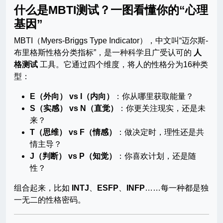
什么是MBTI测试？一图看懂你的“心理
基因”
MBTI（Myers-Briggs Type Indicator），中文叫“迈尔斯-
布里格斯性格分类指标”，是一种科学且广受认可的
人
格测试
工具。它通过四个维度，将人的性格分为16种类
型：
E（外向） vs I（内向）
：你从哪里获取能量？
S（实感） vs N（直觉）
：你更关注现实，还是未
来？
T（思维） vs F（情感）
：做决定时，理性还是共
情主导？
J（判断） vs P（知觉）
：你喜欢计划，还是随
性？
组合起来，比如
INTJ
、
ESFP
、
INFP
……每一种都是独
一无二的性格密码。