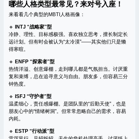
哪些人格类型最常见？来对号入座！
来看看几个典型的MBTI人格画像：
🔹
INTJ “战略家”型
冷静、理性、目标感极强。喜欢独立思考，擅长制定长
远计划。但有时会被认为“太冷漠”——其实他们只是懒
得寒暄。
🔹
ENFP “探索者”型
热情洋溢、创意爆棚，走到哪儿都是气氛担当。讨厌重
复和束缚，总在追寻意义与自由。朋友多，但容易三分
钟热度。
🔹
ISFJ “守护者”型
温柔细心，责任感爆棚。是团队里的“后勤天使”，也是
朋友心中的“情绪树洞”。但常常忽略自己的需求，容易
内耗。
🔹
ESTP “行动派”型
雷厉风行，见招拆招，天生的危机处理高手。讨厌纸上