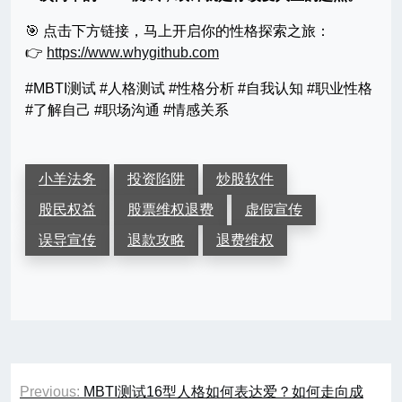
🎯 点击下方链接，马上开启你的性格探索之旅：
👉
https://www.whygithub.com
#MBTI测试 #人格测试 #性格分析 #自我认知 #职业性格
#了解自己 #职场沟通 #情感关系
小羊法务
投资陷阱
炒股软件
股民权益
股票维权退费
虚假宣传
误导宣传
退款攻略
退费维权
文
Previous:
MBTI测试16型人格如何表达爱？如何走向成