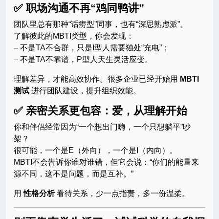
✅ 职场沟通不再“鸡同鸭讲”
团队里总有那种“话痨型”同事，也有“深思熟虑派”。
了解彼此的MBTI类型，你会发现：
– 不是TA不合群，只是I型人需要独处“充电”；
– 不是TA不靠谱，P型人天生灵活应变。
理解差异，才能高效协作。很多企业已经开始用
MBTI
测试
进行团队建设，提升组织效能。
✅ 亲密关系更包容：爱，从理解开始
你和伴侣经常因为“一个想出门嗨，一个只想躺平”吵
架？
很可能，一个是E（外向），一个是I（内向）。
MBTI不会告诉你谁对谁错，但它会说：“你们的能量来
源不同，这不是问题，而是互补。”
用
性格分析
看待关系，少一点指责，多一份温柔。