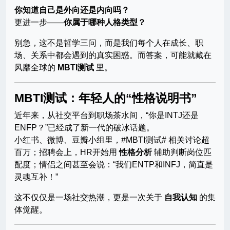
你知道自己是外向还是内向吗？
更进一步——
你属于哪种人格类型？
别急，这不是哲学三问，而是我们每个人在成长、职
场、关系中都会遇到的真实困惑。而答案，可能就藏在
风靡全球的
MBTI测试
里。
MBTI测试：年轻人的“性格说明书”
近年来，从社交平台到职场茶水间，“你是INTJ还是
ENFP？”已经成了新一代的破冰话题。
小红书、微博、豆瓣小组里，#MBTI测试# 相关讨论超
百万；招聘会上，HR开始用
性格分析
辅助判断岗位匹
配度；情侣之间甚至会说：“我们ENTP和INFJ，简直是
灵魂互补！”
这不仅仅是一场社交热潮，更是一次关于
自我认知
的集
体觉醒。