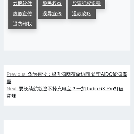
炒股软件
股民权益
股票维权退费
虚假宣传
误导宣传
退款攻略
退费维权
文
Previous:
华为何波：提升源网荷储协同 筑牢AIDC能源底
章
座
Next:
要长续航就逃不掉充电宝？一加Turbo 6X Pro打破
导
常规
航