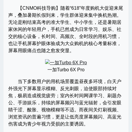
【CNMO科技导购】随着“618”年度购机大促迎来尾
声，叠加暑期长假到来，学生群体迎来集中换机热潮。
无论是刚结束高考的准大学生、中小学生，还是暑期居
家休闲的年轻用户，手机已然成为日常学习、娱乐、社
交的核心设备，长时间、高频次、全时段的用机习惯，
也让手机屏幕护眼体验成为大众购机的核心考量标准，
屏幕用眼痛点也随之愈发突显。
一加Turbo 6X Pro
当下多数用户的用机场景覆盖昼夜多环境，白天户
外强光下屏幕显示模糊、反光刺眼，迫使眼部持续对
焦，极易造成视觉疲劳；室内长时间网课学习、刷题办
公、手游娱乐，持续的屏幕频闪与蓝光辐射，会引发眼
睛干涩、酸胀、视物模糊等不适。而夜间关灯刷视频、
浏览资讯的普遍习惯，更是让低亮度屏幕频闪、高蓝光
伤害成为青少年视力受损的主要诱因。