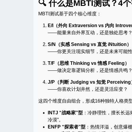
🔍 什么是MBTI测试？
MBTI测试基于四个核心维度：
E/I（外向 Extraversion vs 内向 Introve
——能量来自外界互动，还是独处思考
S/N（实感 Sensing vs 直觉 iNtuition）
——你更关注现实细节，还是未来可能
T/F（思维 Thinking vs 情感 Feeling）
——做决定靠逻辑分析，还是情感共鸣
J/P（判断 Judging vs 知觉 Perceivin
——你喜欢计划井然，还是灵活应变？
这四个维度自由组合，形成16种独特人格类
INTJ “战略家”型
：冷静理性，擅长长远规
冷漠”。
ENFP “探索者”型
：热情洋溢，创意爆