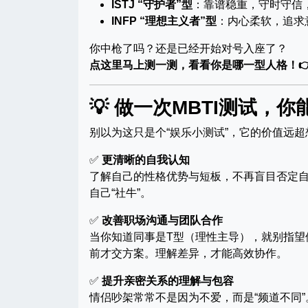
ISTJ “守护者”型
：靠谱稳重，守时守信
INFP “理想主义者”型
：内心柔软，追求
你中枪了吗？还是已经开始对号入座了？
点这里马上测一测，看看你是哪一型人格！
💡 做一次MBTI测试，
别以为这只是个“娱乐小测试”，它的价值远超
✅
更清晰的自我认知
了解自己的性格优势与短板，不再盲目否定自
自己“社牛”。
✅
改善职场沟通与团队合作
当你知道同事是T型（理性主导），就别指望他先
前才交方案。理解差异，才能高效协作。
✅
提升亲密关系的理解与包容
情侣吵架常常不是因为不爱，而是“频道不同”