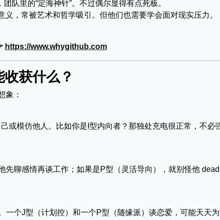
，团队里的“定海神针”。不过偶尔显得有点死板。
意义，常被艺术和哲学吸引。但他们也需要学会面对现实压力。

https://www.whygithub.com
你能收获什么？
想象：
己或模仿他人。比如你是I型内向者？那独处充电很正常，不必
聊感情再谈工作；如果是P型（灵活导向），就别怪他 deadli
。一个J型（计划控）和一个P型（随缘派）谈恋爱，可能天天为