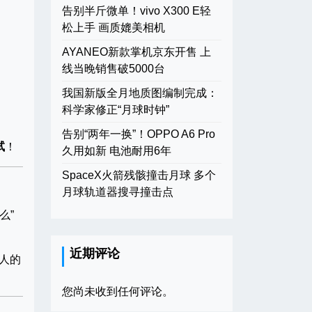
告别半斤微单！vivo X300 E轻
松上手 画质媲美相机
AYANEO新款掌机京东开售 上
线当晚销售破5000台
我国新版全月地质图编制完成：
科学家修正“月球时钟”
告别“两年一换”！OPPO A6 Pro
试
！
久用如新 电池耐用6年
SpaceX火箭残骸撞击月球 多个
月球轨道器搜寻撞击点
么”
近期评论
人的
您尚未收到任何评论。