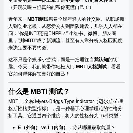
更重要的是——
你上辈子是不是某个历史名人转世？
（开玩笑啦～但真的能帮你更懂自己！）
近年来，
MBTI测试
席卷全球年轻人的社交圈。从职场新
人到创业老板，从恋爱交友到团队建设，几乎人人都在
问：“你是INTJ还是ENFP？” 小红书、微博、朋友圈
里，“测MBTI”成了新潮流，甚至有人靠分析人格匹配度
来决定要不要约会。
这不只是个娱乐小游戏，而是一把通往
自我认知
的钥
匙。今天，我们就带你轻松入门
MBTI人格测试
，看看
它如何帮你解锁更好的自己！
什么是 MBTI 测试？
MBTI，全称 Myers-Briggs Type Indicator（迈尔斯-布里
格斯性格类型指标），是一种基于心理学理论的性格分
析工具。它通过四个维度，将人的性格分为16种类型：
E（外向） vs I（内向）
：你从哪里获取能量？