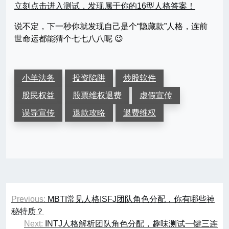
立刻点击进入测试，发现属于你的16型人格答案！
说不定，下一秒你就发现自己是个“隐藏款”人格，连前
世命运都能猜个七七八八呢 😉
小羊法务
投资陷阱
炒股软件
股民权益
股票维权退费
虚假宣传
误导宣传
退款攻略
退费维权
文
Previous:
MBTI常见人格ISFJ团队角色分配，你有哪些神
章
秘特质？
Next:
INTJ人格解析团队角色分配，趣味测试一键三连
导