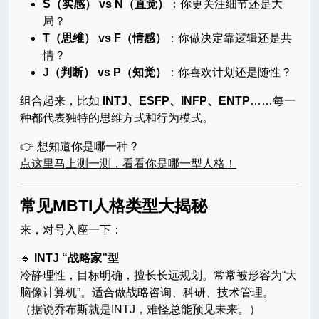
S（实感） vs N（直觉）
：你更关注细节还是大
局？
T（思维） vs F（情感）
：你做决定靠逻辑还是共
情？
J（判断） vs P（知觉）
：你喜欢计划还是随性？
组合起来，比如
INTJ、ESFP、INFP、ENTP
……每一
种都代表独特的思维方式和行为模式。
👉 想知道你是哪一种？
点这里马上测一测，看看你是哪一型人格！
常见MBTI人格类型大揭秘
来，对号入座一下：
🔹
INTJ “战略家”型
冷静理性，目标明确，擅长长远规划。常常被形容为“大
脑像计算机”。适合做战略咨询、科研、技术管理。
（据说乔布斯就是INTJ，难怪总能预见未来。）