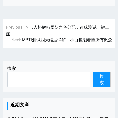
文
Previous:
INTJ人格解析团队角色分配，趣味测试一键三
章
连
Next:
MBTI测试四大维度详解，小白也能看懂所有概念
导
航
搜索
搜
索
近期文章