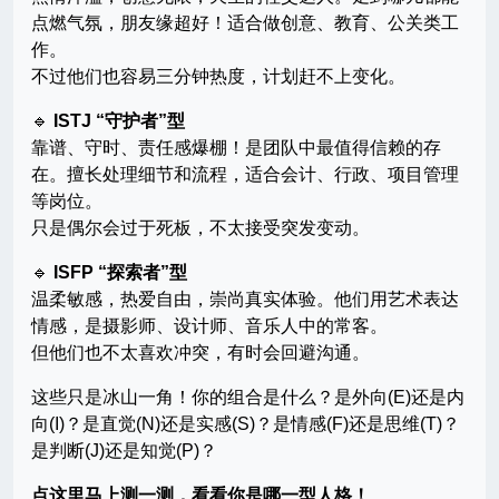
点燃气氛，朋友缘超好！适合做创意、教育、公关类工
作。
不过他们也容易三分钟热度，计划赶不上变化。
🔹
ISTJ “守护者”型
靠谱、守时、责任感爆棚！是团队中最值得信赖的存
在。擅长处理细节和流程，适合会计、行政、项目管理
等岗位。
只是偶尔会过于死板，不太接受突发变动。
🔹
ISFP “探索者”型
温柔敏感，热爱自由，崇尚真实体验。他们用艺术表达
情感，是摄影师、设计师、音乐人中的常客。
但他们也不太喜欢冲突，有时会回避沟通。
这些只是冰山一角！你的组合是什么？是外向(E)还是内
向(I)？是直觉(N)还是实感(S)？是情感(F)还是思维(T)？
是判断(J)还是知觉(P)？
点这里马上测一测，看看你是哪一型人格！