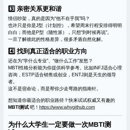
3️⃣ 亲密关系更和谐
情侣吵架，真的是因为“他不在乎我”吗？
也许只是你是J型（计划控），希望周末行程安排得明明
白白；而他是P型（随性派），只想“到时候再说”。
一旦了解彼此的性格差异，很多矛盾自然化解。
4️⃣ 找到真正适合的职业方向
还在为“学什么专业”、“做什么工作”发愁？
MBTI性格分析能为你提供科学参考。比如INFJ适合心理
咨询，ESTP适合销售或创业，ENTJ则是天生的领导
者。
这不是宿命论，而是帮你少走弯路的指南针。
想知道你最适合的职业路径？快来试试权威又有趣的
MBTI测试
吧！
https://www.whygithub.com
为什么大学生一定要做一次MBTI测