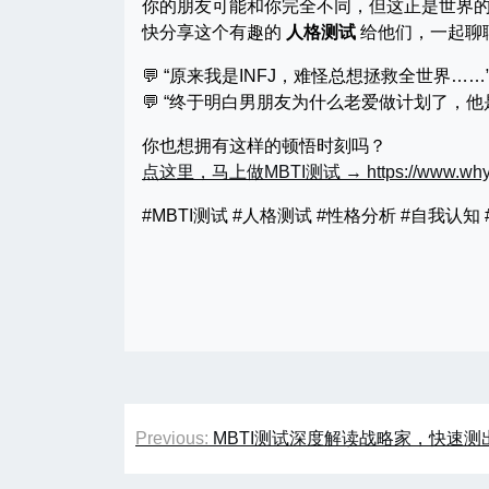
你的朋友可能和你完全不同，但这正是世界
快分享这个有趣的
人格测试
给他们，一起聊
💬 “原来我是INFJ，难怪总想拯救全世界……
💬 “终于明白男朋友为什么老爱做计划了，他是
你也想拥有这样的顿悟时刻吗？
点这里，马上做MBTI测试 → https://www.whyg
#MBTI测试 #人格测试 #性格分析 #自我认
文
Previous:
MBTI测试深度解读战略家，快速测
章