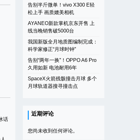
告别半斤微单！vivo X300 E轻
松上手 画质媲美相机
AYANEO新款掌机京东开售 上
线当晚销售破5000台
我国新版全月地质图编制完成：
科学家修正“月球时钟”
告别“两年一换”！OPPO A6 Pro
久用如新 电池耐用6年
SpaceX火箭残骸撞击月球 多个
月球轨道器搜寻撞击点
近期评论
冰话
您尚未收到任何评论。
轻人