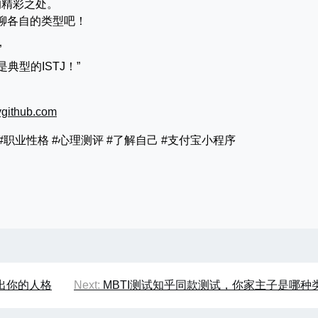
的精彩之处。
聊各自的类型吧！
”
典型的ISTJ！”
ithub.com
知 #职业性格 #心理测评 #了解自己 #支付宝小程序
出你的人格
Next:
MBTI测试知乎同款测试，你家主子是哪种