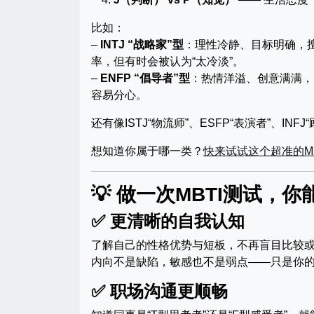
比如：
–
INTJ “战略家”型
：理性冷静、目标明确，擅
率，但有时会被认为“太冷淡”。
–
ENFP “倡导者”型
：热情洋溢、创意满满，
容易分心。
还有像ISTJ“物流师”、ESFP“表演者”、I
想知道你属于哪一类？
快来试试这个超准的MB
💡 做一次MBTI测试，
✅ 更清晰的自我认知
了解自己的性格优势与短板，不再盲目比较
内向不是缺陷，敏感也不是弱点——只是你
✅ 职场沟通更顺畅