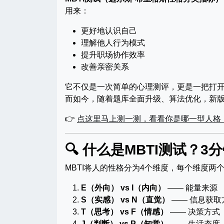
用来：
更好地认识自己
理解他人行为模式
提升职场协作效率
改善亲密关系
它不仅是一次简单的心理测评，更是一把打
而如今，随着题库全面升级、算法优化，新
👉
点这里马上测一测，看看你是哪一型人格
🔍 什么是MBTI测试？3
MBTI将人的性格分为4个维度，每个维度两
E（外向） vs I（内向）
—— 能量来源
S（实感） vs N（直觉）
—— 信息获取
T（思考） vs F（情感）
—— 决策方式
J（判断） vs P（知觉）
—— 生活态度