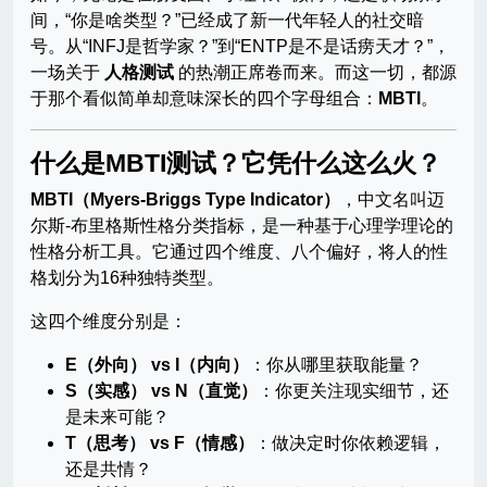
间，“你是啥类型？”已经成了新一代年轻人的社交暗
号。从“INFJ是哲学家？”到“ENTP是不是话痨天才？”，
一场关于
人格测试
的热潮正席卷而来。而这一切，都源
于那个看似简单却意味深长的四个字母组合：
MBTI
。
什么是MBTI测试？它凭什么这么火？
MBTI（Myers-Briggs Type Indicator）
，中文名叫迈
尔斯-布里格斯性格分类指标，是一种基于心理学理论的
性格分析工具。它通过四个维度、八个偏好，将人的性
格划分为16种独特类型。
这四个维度分别是：
E（外向） vs I（内向）
：你从哪里获取能量？
S（实感） vs N（直觉）
：你更关注现实细节，还
是未来可能？
T（思考） vs F（情感）
：做决定时你依赖逻辑，
还是共情？