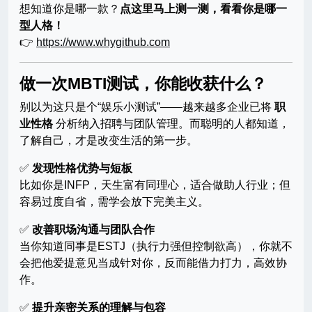
想知道你是哪一款？
点这里马上测一测，看看你是哪一
型人格！
👉
https://www.whygithub.com
做一次MBTI测试，你能收获什么？
别以为这只是个“娱乐小测试”——越来越多企业已将
职
业性格
分析纳入招聘与团队管理。而聪明的人都知道，
了解自己，才是改变生活的第一步。
✅
发现性格优势与短板
比如你是INFP，天生富有同理心，适合做助人行业；但
容易过度自省，需学会放下完美主义。
✅
改善职场沟通与团队合作
当你知道同事是ESTJ（执行力强但控制欲高），你就不
会把他爱提意见当成针对你，反而能借力打力，高效协
作。
✅
提升亲密关系的理解与包容