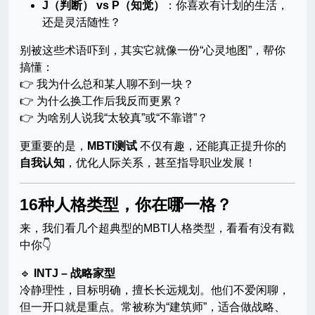
J（判断） vs P（知觉）
：你喜欢有计划的生活，
还是灵活随性？
别被这些术语吓到，其实它就像一份“心灵地图”，帮你
搞懂：
👉 我为什么总和某人聊不到一块？
👉 为什么换工作后我反而更累？
👉 为啥别人说我“太较真”或“不靠谱”？
更重要的是，
MBTI测试
不仅有趣，还能真正提升你的
自我认知
，优化人际关系，甚至指导职业发展！
16种人格类型，你在哪一格？
来，我们看几个超典型的MBTI人格类型，看看有没有戳
中你👇
🔹
INTJ – 战略家型
冷静理性，目标明确，擅长长远规划。他们不爱闲聊，
但一开口就是重点。常被称为“建筑师”，适合做战略、