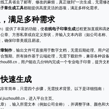
线工具省去了邮寄、修改的麻烦，真正做到“一次生成，无需修改
电子章生成工具
都能提供高度灵活的选项，满足多样化需求。
义，满足多种需求
u88.cn）提供了丰富的功能，使
在线电子印章生成
过程更加直观和高
形公章、方形私章或自定义形状，并输入文本内容（如公司名称
整，确保印章美观且易读。
印章制作
，输出文件可直接用于数字文档，无需后期处理。用户
符合预期。所有操作基于云端处理，无需下载软件，兼容各种设
l.jiuzhou88.cn，用户能在几分钟内完成一个专业电子印章，提升文
，快速生成
成
非常简单，只需四个步骤，无需技术背景。以下是详细指南：
l.jiuzhou88.cn，进入平台主页。
私章），输入所需文本（例如公司全称），并调整字体、颜色和