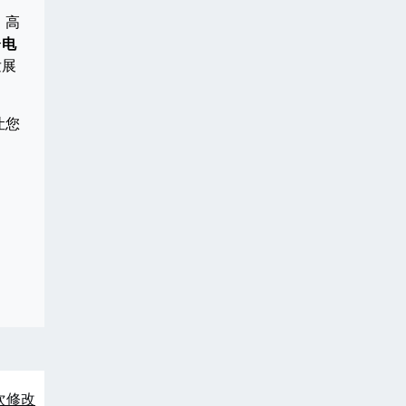
、高
个
电
发展
让您
次修改