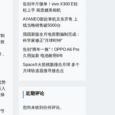
告别半斤微单！vivo X300 E轻
松上手 画质媲美相机
AYANEO新款掌机京东开售 上
线当晚销售破5000台
我国新版全月地质图编制完成：
章制
科学家修正“月球时钟”
律效
告别“两年一换”！OPPO A6 Pro
章，
久用如新 电池耐用6年
SpaceX火箭残骸撞击月球 多个
月球轨道器搜寻撞击点
优势
嵌入
近期评论
步操
您尚未收到任何评论。
户节