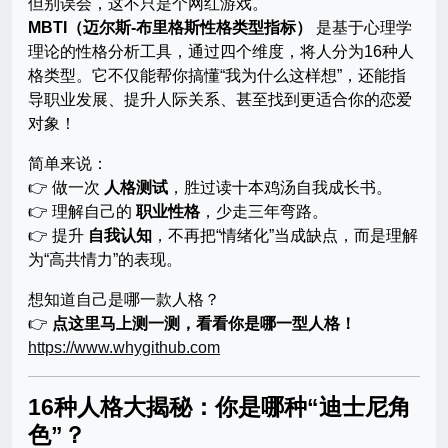
但别误会，这不只是个网红游戏。
MBTI（迈尔斯-布里格斯性格类型指标）
是基于心理学
理论的性格分析工具，通过四个维度，将人分为16种人
格类型。它不仅能帮你搞懂“我为什么这样想”，还能指
导职业发展、提升人际关系、甚至找到更适合你的恋爱
对象！
简单来说：
👉 做一次
人格测试
，胜过读十本鸡汤自我成长书。
👉 理解自己的
职业性格
，少走三年弯路。
👉 提升
自我认知
，不再把“情绪化”当成缺点，而是理解
为“高共情力”的表现。
想知道自己是哪一款人格？
👉
点这里马上测一测，看看你是哪一型人格！
https://www.whygithub.com
16种人格大揭秘：你是哪种“迪士尼角
色”？