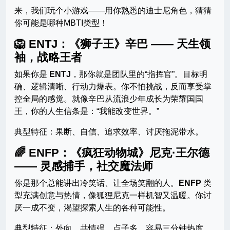
来，我们玩个小游戏——用你熟悉的迪士尼角色，猜猜
你可能是哪种MBTI类型！
🦁 ENTJ：《狮子王》辛巴 —— 天生领
袖，战略王者
如果你是
ENTJ
，那你就是团队里的“指挥官”。目标明
确、逻辑清晰、行动力爆表。你不怕挑战，反而享受掌
控全局的感觉。就像辛巴从流浪少年成长为荣耀国国
王，你的人生信条是：“我能改变世界。”
典型特征：果断、自信、追求效率、讨厌拖泥带水。
🌈 ENFP：《疯狂动物城》尼克·王尔德
—— 灵感捕手，社交魔法师
你是那个总能讲出冷笑话、让全场笑翻的人。
ENFP
类
型充满创意与热情，像狐狸尼克一样机智又温暖。你讨
厌一成不变，渴望探索人生的各种可能性。
典型特征：外向、共情强、点子多、容易三分钟热度