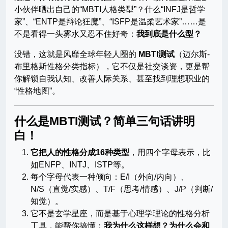
小伙伴晒出自己的“MBTI人格类型”？什么“INFJ是哲学
家”、“ENTP是辩论狂魔”、“ISFP是温柔艺术家”……是
不是看得一头雾水又忍不住好奇：
我到底是什么型？
没错，这就是风靡全球年轻人圈的
MBTI测试
（迈尔斯-
布里格斯性格分类指标），它不仅是社交谈资，更是帮
你解锁自我认知、改善人际关系、甚至找到理想职业的
“性格地图”。
什么是MBTI测试？简单三句话讲明
白！
它把人的性格分成16种类型
，用四个字母表示，比
如ENFP、INTJ、ISTP等。
每个字母代表一种倾向：E/I（外向/内向）、
N/S（直觉/实感）、T/F（思考/情感）、J/P（判断/
知觉）。
它不是玄学星座，而是基于心理学理论的性格分析
工具，能帮你搞懂：
我为什么这样想？为什么会和