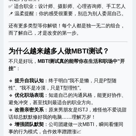
✅ 适合职业：设计师、摄影师、心理咨询师、手工艺人
📌 温柔提醒：你的感受很重要，别总为别人委屈自己。
还有更多类型等你解锁！每个人都是独一无二的组合，
而了解自己，才是改变的第一步。
为什么越来越多人做MBTI测试？
不只是好玩，
MBTI测试真的能帮你在生活和职场中“开
挂”
：
🔹
提升自我认知
：终于明白“我不是懒，只是P型随
性”、“我不是冷漠，只是T型理性”。
🔹
优化职场表现
：知道自己的沟通风格，能更好协作、
避免冲突，甚至找到最适合的职业方向。
🔹
改善亲密关系
：原来男朋友是ISTJ，难怪他不爱说甜
话却总默默修好我的电脑……理解万岁！
🔹
增强团队默契
：公司团建做一次MBTI，瞬间看懂同
事的行为模式，合作效率蹭蹭涨📈