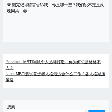
💬 测完记得留言告诉我：你是哪一型？我们说不定是灵
魂同类！😉
文
Previous:
MBTI测试个人品牌打造，你为何总是格格不
章
入？
Next:
MBTI测试竞选者人格最适合什么工作？各人格减压
导
策略
航
搜索