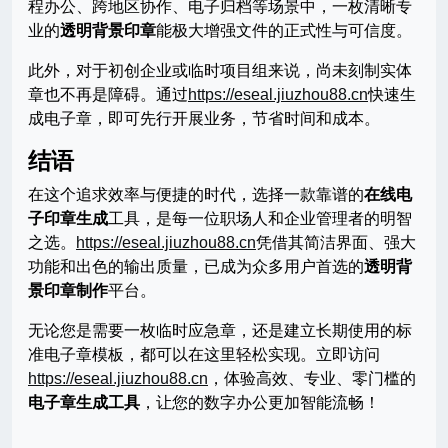
程办公、跨地区协作、电子归档等场景中，一枚清晰专
业的
透明背景印章
能极大增强文件的正式性与可信度。
此外，对于初创企业或临时项目组来说，尚未刻制实体
章也不再是障碍。通过
https://eseal.jiuzhou88.cn
快速生
成电子章，即可先行开展业务，节省时间和成本。
结语
在这个追求效率与便捷的时代，选择一款靠谱的
在线电
子印章生成
工具，是每一位职场人和企业管理者的明智
之选。
https://eseal.jiuzhou88.cn
凭借其简洁界面、强大
功能和出色的输出质量，已成为众多用户首选的
透明背
景印章制作
平台。
无论您是需要一枚临时应急章，还是建立长期使用的标
准电子章模板，都可以在这里轻松实现。立即访问
https://eseal.jiuzhou88.cn
，体验高效、专业、零门槛的
电子章生成工具
，让您的数字办公更加智能流畅！