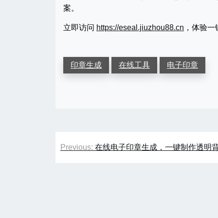
案。
立即访问
https://eseal.jiuzhou88.cn
，体验一
印章生成
在线工具
电子印章
文
Previous:
在线电子印章生成，一键制作透明
章
导
航