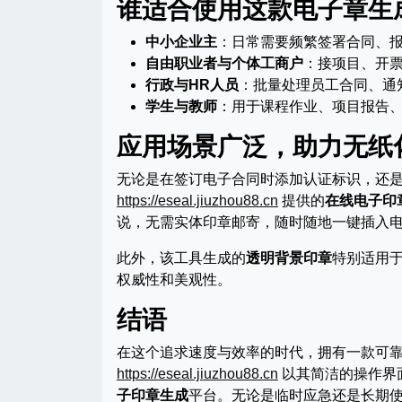
谁适合使用这款电子章生
中小企业主
：日常需要频繁签署合同、
自由职业者与个体工商户
：接项目、开
行政与HR人员
：批量处理员工合同、通
学生与教师
：用于课程作业、项目报告
应用场景广泛，助力无纸
无论是在签订电子合同时添加认证标识，还是
https://eseal.jiuzhou88.cn
提供的
在线电子印
说，无需实体印章邮寄，随时随地一键插入
此外，该工具生成的
透明背景印章
特别适用于
权威性和美观性。
结语
在这个追求速度与效率的时代，拥有一款可
https://eseal.jiuzhou88.cn
以其简洁的操作界
子印章生成
平台。无论是临时应急还是长期