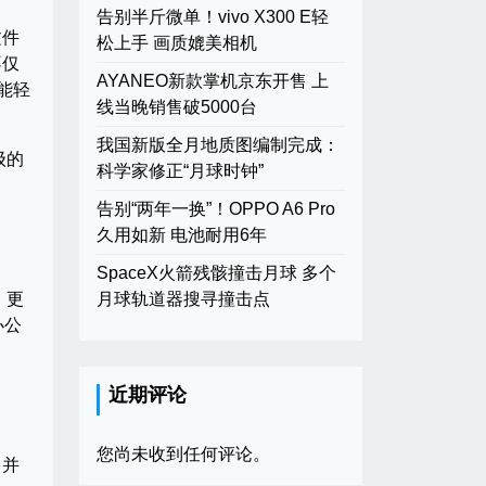
告别半斤微单！vivo X300 E轻
文件
松上手 画质媲美相机
不仅
AYANEO新款掌机京东开售 上
能轻
线当晚销售破5000台
我国新版全月地质图编制完成：
级的
科学家修正“月球时钟”
告别“两年一换”！OPPO A6 Pro
久用如新 电池耐用6年
SpaceX火箭残骸撞击月球 多个
。更
月球轨道器搜寻撞击点
办公
近期评论
您尚未收到任何评论。
，并