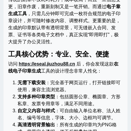
更，旧章作废，重新刻制又是一笔开销。而通过
电子章
生成工具
，只需几分钟即可完成一枚符合规范的电子印
章设计，并可随时修改内容、调整样式。更重要的是，
生成的印章默认带有透明背景，可无缝嵌入合同、发
票、证书等各类电子文档中，真正实现“即用即打”，极
大提升了办公灵活性。
工具核心优势：专业、安全、便捷
访问
https://eseal.jiuzhou88.cn
后，你会发现这款
在
线电子印章生成
工具的设计理念非常人性化：
无需下载安装
：完全基于网页运行，打开链接即可
使用，兼容主流浏览器。
支持多种印章类型
：包括圆形公章、椭圆章、方形
私章、发票专用章等，满足不同用途。
自定义内容与样式
：可自由输入单位名称、法人姓
名、编号等信息，字体、大小、边框均可调节。
高清透明背景输出
：所有生成的印章均为PNG格