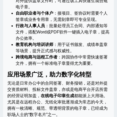
对外提供盖章文件时，可通过该工具快速生成合规
电子章。
自由职业者与个体户
：接项目、签协议时需要个人
签章或业务专用章，无需刻章即可专业呈现。
行政与人事人员
：批量处理员工合同、内部通知等
文件，搭配Word或PDF软件一键插入电子章，提高
办公效率。
教育机构与培训讲师
：用于证书颁发、成绩单盖章
等场景，提升正式感与权威性。
跨境电商与远程工作者
：跨国协作中常需快速签署
文件，拥有一个标准电子章显得尤为重要。
应用场景广泛，助力数字化转型
无论是日常办公中的合同签署、财务报销，还是对外提
交资质材料、投标文件盖章，亦或是电商平台开店所需
的经营证明加盖，
在线电子印章生成
都能派上大用场。
尤其是在远程办公、无纸化审批逐渐成为常态的今天，
拥有一枚清晰、规范、带透明背景的电子章，已经成为
职场人士的“数字名片”之一。