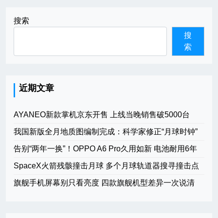
航
搜索
搜
索
近期文章
AYANEO新款掌机京东开售 上线当晚销售破5000台
我国新版全月地质图编制完成：科学家修正“月球时钟”
告别“两年一换”！OPPO A6 Pro久用如新 电池耐用6年
SpaceX火箭残骸撞击月球 多个月球轨道器搜寻撞击点
旗舰手机屏幕别只看亮度 四款旗舰机型差异一次说清