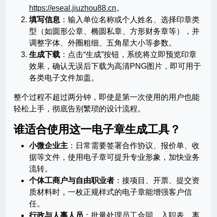
https://eseal.jiuzhou88.cn
。
填写信息
：输入单位名称或个人姓名、选择印章类
型（如圆形公章、椭圆私章、方形财务章等），并
调整字体、外圈粗细、五角星大小等参数。
生成下载
：点击“生成”按钮，系统将立即预览印章
效果，确认无误后下载为高清PNG图片，即可用于
各类电子文件加盖。
整个过程不超过两分钟，即使是第一次使用的用户也能
轻松上手，彻底告别繁琐的设计流程。
谁适合使用这一电子章生成工具？
小微企业主
：日常需要签署合作协议、报价单、收
据等文件，使用电子章可提升专业形象，加快业务
流转。
个体工商户与自由职业者
：接项目、开票、提交资
质材料时，一枚正规样式的电子章能增强客户信
任。
行政与人事人员
：批量处理员工合同、入职表、离