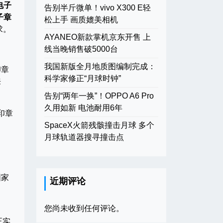
电子
告别半斤微单！vivo X300 E轻
子章
松上手 画质媲美相机
求。
AYANEO新款掌机京东开售 上
线当晚销售破5000台
我国新版全月地质图编制完成：
印章
科学家修正“月球时钟”
来
告别“两年一换”！OPPO A6 Pro
久用如新 电池耐用6年
印章
SpaceX火箭残骸撞击月球 多个
月球轨道器搜寻撞击点
国家
近期评论
您尚未收到任何评论。
正实