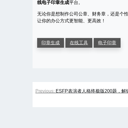
线电子印章生成
平台。
无论你是想制作公司公章、财务章，还是个
让你的办公方式更智能、更高效！
印章生成
在线工具
电子印章
文
Previous:
ESFP表演者人格终极版200题，
章
导
航