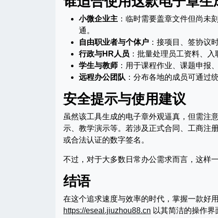
谁适合使用这款电子章生
小微企业主
：临时需要盖章文件但尚未
通。
自由职业者与个体户
：接项目、签协议
行政与HR人员
：批量处理员工资料、入
学生与教师
：用于课程作业、课题申报
远程办公团队
：分布各地的成员可通过
安全提示与使用建议
虽然该工具生成的电子章外观逼真，但需注
示、教学演示等。若涉及正式合同、工商注
或合法认证的数字签名。
不过，对于大多数日常办公需求而言，这样
结语
在这个追求速度与效率的时代，掌握一款好
https://eseal.jiuzhou88.cn
以其简洁的操作界