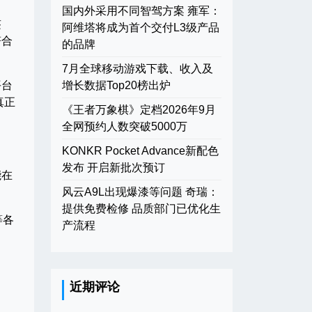
国内外采用不同智驾方案 雍军：
签
阿维塔将成为首个交付L3级产品
符合
的品牌
7月全球移动游戏下载、收入及
平台
增长数据Top20榜出炉
真正
《王者万象棋》定档2026年9月
全网预约人数突破5000万
KONKR Pocket Advance新配色
发布 开启新批次预订
能在
。
风云A9L出现爆漆等问题 奇瑞：
提供免费检修 品质部门已优化生
等各
产流程
近期评论