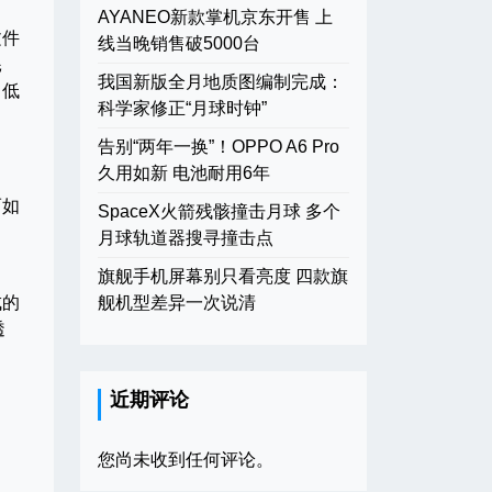
AYANEO新款掌机京东开售 上
文件
线当晚销售破5000台
耗
我国新版全月地质图编制完成：
、低
科学家修正“月球时钟”
告别“两年一换”！OPPO A6 Pro
久用如新 电池耐用6年
而如
SpaceX火箭残骸撞击月球 多个
月球轨道器搜寻撞击点
旗舰手机屏幕别只看亮度 四款旗
成的
舰机型差异一次说清
透
近期评论
您尚未收到任何评论。