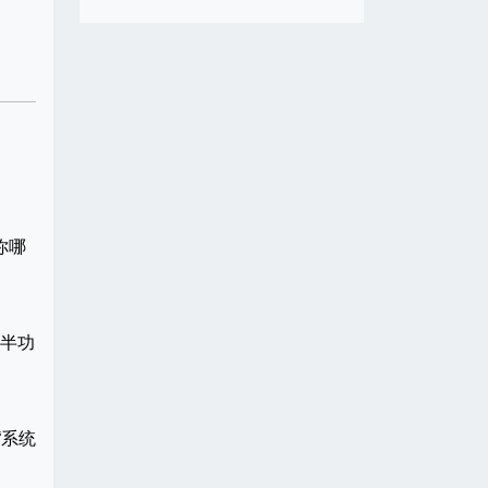
你哪
事半功
“系统