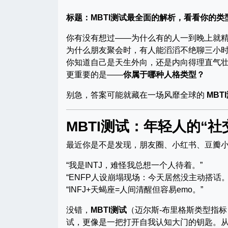
标题：MBTI测试最全面的解析，看看你的类
你有没有想过——为什么有的人一到晚上就
为什么朋友聚会时，有人能滔滔不绝聊三小
你知道自己是天生外向，还是内向得理直气
更重要的是——
你属于哪种人格类型？
别急，答案可能就藏在一场风靡全球的
MBT
MBTI测试：年轻人的“社
最近你是不是发现，朋友圈、小红书、豆瓣小
“我是INTJ，难怪我总想一个人待着。”
“ENFP人设崩塌现场：今天居然没主动搭话。
“INFJ+天蝎座=人间清醒但容易emo。”
没错，
MBTI测试
（迈尔斯-布里格斯类型指标
试，更像是一把打开自我认知大门的钥匙。