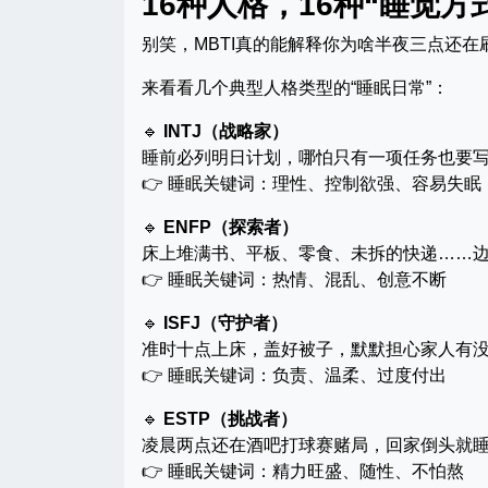
16种人格，16种“睡觉
别笑，MBTI真的能解释你为啥半夜三点还
来看看几个典型人格类型的“睡眠日常”：
🔹
INTJ（战略家）
睡前必列明日计划，哪怕只有一项任务也要写
👉 睡眠关键词：理性、控制欲强、容易失眠
🔹
ENFP（探索者）
床上堆满书、平板、零食、未拆的快递……
👉 睡眠关键词：热情、混乱、创意不断
🔹
ISFJ（守护者）
准时十点上床，盖好被子，默默担心家人有没
👉 睡眠关键词：负责、温柔、过度付出
🔹
ESTP（挑战者）
凌晨两点还在酒吧打球赛赌局，回家倒头就
👉 睡眠关键词：精力旺盛、随性、不怕熬