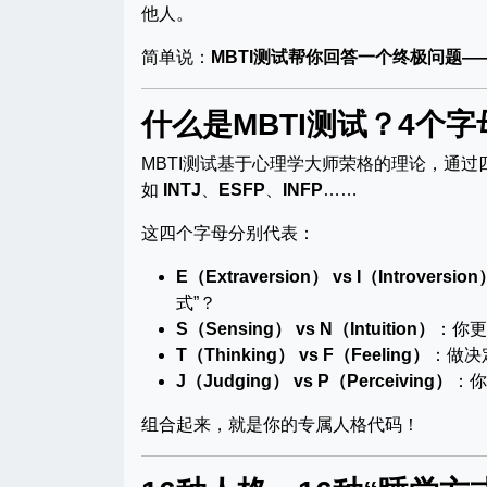
他人。
简单说：
MBTI测试帮你回答一个终极问题—
什么是MBTI测试？4个
MBTI测试基于心理学大师荣格的理论，通过
如
INTJ
、
ESFP
、
INFP
……
这四个字母分别代表：
E（Extraversion） vs I（Introversion
式”？
S（Sensing） vs N（Intuition）
：你更
T（Thinking） vs F（Feeling）
：做决
J（Judging） vs P（Perceiving）
：你
组合起来，就是你的专属人格代码！