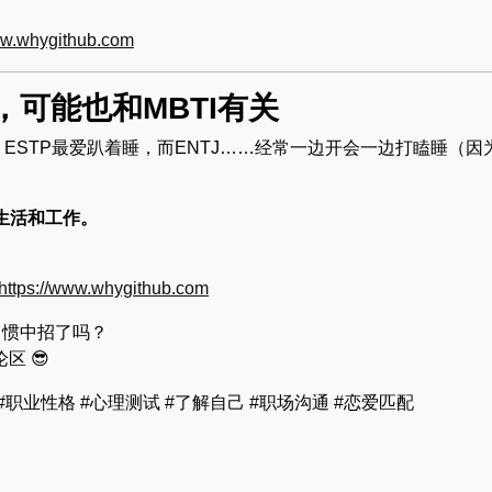
ww.whygithub.com
可能也和MBTI有关
，ESTP最爱趴着睡，而ENTJ……经常一边开会一边打瞌睡（因
生活和工作。
https://www.whygithub.com
习惯中招了吗？
区 😎
 #职业性格 #心理测试 #了解自己 #职场沟通 #恋爱匹配