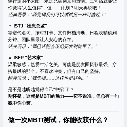
像行走的小太阳，永远充满创意和热情。三句话就能让
你觉得“人生值得”。但……计划？明天再说吧！
经典语录：“我觉得我们可以试试另一种可能性！”
🔹
ISTJ “物流总监”
靠谱代名词。按时打卡、文件归档清晰、日程表精确到
分钟。团队里最让人安心的存在。
经典语录：“我已经把会议纪要发到群里了。”
🔹
ISFP “艺术家”
温柔敏感，热爱生活之美。可能是朋友圈摄影最强、穿
搭最飒的那个。不喜欢冲突，但有自己的坚持。
经典语录：“我觉得……这样也挺好的。”
是不是越听越觉得自己“中招”了？
别怀疑，这就是MBTI的魅力——它不说准，但总有一句
戳中你心窝。
做一次MBTI测试，你能收获什么？