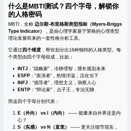
什么是MBTI测试？四个字母，解锁你
的人格密码
MBTI，全称
迈尔斯-布里格斯类型指标（Myers-Briggs
Type Indicator）
，是由心理学家基于荣格的心理类型
理论发展而来的一套性格分析工具。
它通过
四个维度
，帮你划分出16种独特的人格类型。每
个类型由四个字母组成，比如：
INTJ
：“战略家”，冷静理智，擅长规划未来
ESFP
：“表演者”，热情洋溢，活在当下
INFJ
：“倡导者”，理想主义，洞察人心
ENTP
：“辩论家”，点子王，专治无聊
而这四个字母分别代表：
E（外向） vs I（内向）
—— 能量来自外界还是内
心？
S（实感） vs N（直觉）
—— 更关注细节现实，