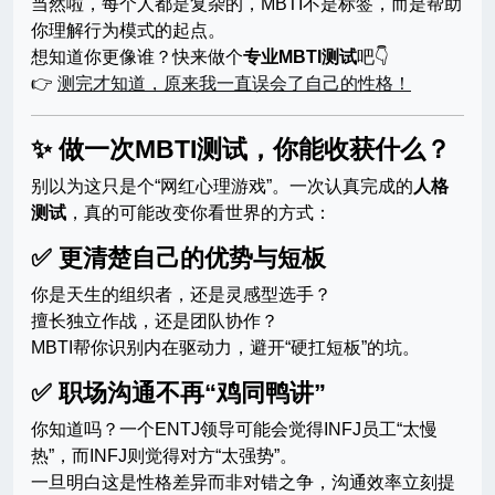
当然啦，每个人都是复杂的，MBTI不是标签，而是帮助
你理解行为模式的起点。
想知道你更像谁？快来做个
专业MBTI测试
吧👇
👉
测完才知道，原来我一直误会了自己的性格！
✨ 做一次MBTI测试，你能收获什么？
别以为这只是个“网红心理游戏”。一次认真完成的
人格
测试
，真的可能改变你看世界的方式：
✅ 更清楚自己的优势与短板
你是天生的组织者，还是灵感型选手？
擅长独立作战，还是团队协作？
MBTI帮你识别内在驱动力，避开“硬扛短板”的坑。
✅ 职场沟通不再“鸡同鸭讲”
你知道吗？一个ENTJ领导可能会觉得INFJ员工“太慢
热”，而INFJ则觉得对方“太强势”。
一旦明白这是性格差异而非对错之争，沟通效率立刻提