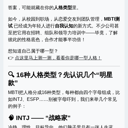
答案，可能就藏在你的
人格类型
里。
如今，从校园到职场，从恋爱交友到团队管理，
MBTI测
试
已经成为年轻人进行
自我认知
的新方式。不少公司甚
至把它用在招聘、组队和领导力培训中——毕竟，了解
彼此的性格底色，合作才能事半功倍！
想知道自己属于哪一型？
👉
点这里马上测一测，看看你是哪一型人格！
🔍 16种人格类型？先认识几个“明星
款”
MBTI把人格分成16种类型，每种都由四个字母组成，比
如INTJ、ESFP……别被字母吓到，我们来举几个常见
的例子：
🧠
INTJ —— “战略家”
冷静、理性、目标导向。他们脑子里总有一张人生蓝