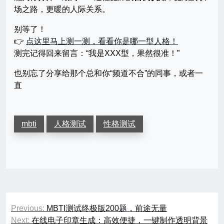
场之路，更暖的人际关系。
别等了！
👉
点这里马上测一测，看看你是哪一型人格！
测完记得回来留言：“我是XXX型，果然很准！”
也别忘了分享给那个总和你“频道不合”的同事，或者一
直
mbti
人格测试
性格测试
文
Previous:
MBTI测试终极版200题，前途无量
章
Next:
在线电子印章生成：高效便捷，一键制作透明背景