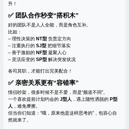
升！
✅ 团队合作秒变“搭积木”
好的团队不是人人全能，而是角色互补。
比如：
– 理性决策的
NT型
负责定方向
– 注重执行的
SJ型
把细节落实
– 善于激励的
NF型
凝聚人心
– 灵活应变的
SP型
解决突发状况
各司其职，才能打出完美配合！
✅ 亲密关系更有“容错率”
情侣吵架，很多时候不是不爱，而是“频道不同”。
一个喜欢提前计划约会的
J型人
，遇上随性洒脱的
P型
人
，难免摩擦。
但当你们知道：“哦，原来他是这样思考的”，包容心自
然就来了。