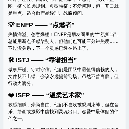
图，擅长长远规划。典型特征：不爱闲聊，但一开口就
是重点。适合做产品经理、战略顾问。
💡
ENFP —— “点燃者”
热情洋溢、创意爆棚！ENFP是朋友圈里的“气氛担当”，
总能用新点子感染别人。但他们也可能三分钟热度……
不过没关系，下一个灵感已经在路上了。
🛠️
ISTJ —— “靠谱担当”
做事严谨、守时守信。他们是团队中最值得信赖的人，
文件从不出错，会议永远提前到场。虽然不善言辞，但
行动力满分。
❤️
ISFP —— “温柔艺术家”
敏感细腻，崇尚自由。他们不喜欢被规则束缚，但在音
乐、绘画或摄影中能找到灵魂出口。恋爱中最体贴的伴
侣之一。