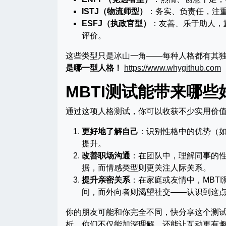
ISTJ（物流师型）
：务实、负责任，注
ESFJ（执政官型）
：友善、乐于助人，
评价。
这些类型只是冰山一角——每种人格都有其
是哪一型人格！
https://www.whygithub.com
MBTI测试能带来哪些
通过这项人格测试，你可以收获不少实用价
更好地了解自己
：识别性格中的优势（
提升。
改善职场沟通
：在团队中，理解同事的
据，而情感类型则更关注人际关系。
提升亲密关系
：在家庭或友情中，MBT
间，而外向者则渴望社交——认识到这
你的朋友可能和你完全不同，快分享这个测
析，你们不仅能加深理解，还能让互动更有