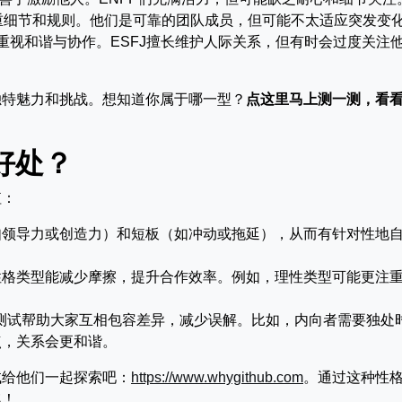
重细节和规则。他们是可靠的团队成员，但可能不太适应突发变
重视和谐与协作。ESFJ擅长维护人际关系，但有时会过度关注
独特魅力和挑战。想知道你属于哪一型？
点这里马上测一测，看
好处？
值：
如领导力或创造力）和短板（如冲动或拖延），从而有针对性地
性格类型能减少摩擦，提升合作效率。例如，理性类型可能更注
I测试帮助大家互相包容差异，减少误解。比如，内向者需要独处
点，关系会更和谐。
试给他们一起探索吧：
https://www.whygithub.com
。通过这种性
趣！