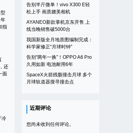
告别半斤微单！vivo X300 E轻
松上手 画质媲美相机
类型
近年
AYANEO新款掌机京东开售 上
和指
线当晚销售破5000台
我国新版全月地质图编制完成：
科学家修正“月球时钟”
告别“两年一换”！OPPO A6 Pro
直
久用如新 电池耐用6年
，还
一面
SpaceX火箭残骸撞击月球 多个
月球轨道器搜寻撞击点
近期评论
于冷
您尚未收到任何评论。
。