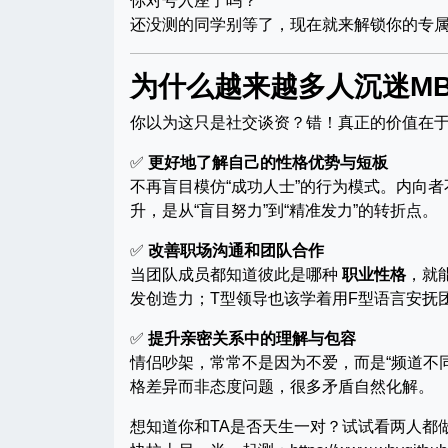
你对号入座了吗？
还没测的同学别等了，现在就来解锁你的专属
为什么越来越多人沉迷MB
你以为这只是社交谈资？错！真正的价值在
✅
更好地了解自己的性格优势与短板
不再盲目模仿“成功人士”的行为模式。内向
升，是从“盲目努力”到“精准发力”的转折点。
✅
改善职场沟通和团队合作
当团队成员都知道彼此是哪种
职业性格
，就
发创造力；T型领导也该学着用F型语言安抚
✅
提升亲密关系中的理解与包容
情侣吵架，常常不是因为不爱，而是“频道不同
格差异而非态度问题，很多矛盾自然化解。
想知道你和TA是否天生一对？试试看两人都