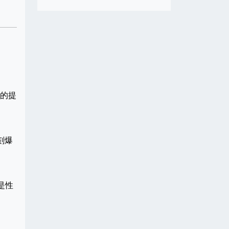
的提
刻爆
是性