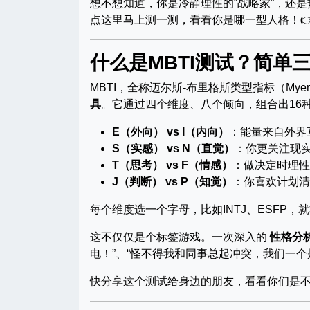
想不想知道，你是冷静理性的“战略家”，还是
点这里马上测一测，看看你是哪一型人格！
什么是MBTI测试？简单
MBTI，全称迈尔斯-布里格斯类型指标（Myers-B
具
。它通过四个维度、八个倾向，组合出16
E（外向） vs I（内向）
：能量来自外界
S（实感） vs N（直觉）
：你更关注现
T（思考） vs F（情感）
：做决定时理性
J（判断） vs P（知觉）
：你喜欢计划清
每个维度选一个字母，比如INTJ、ESFP，
这不仅仅是个标签游戏。一次深入的
性格分
电！”、“怪不得我和同事总起冲突，我们一个
快分享这个测试给身边的朋友，看看你们是不是