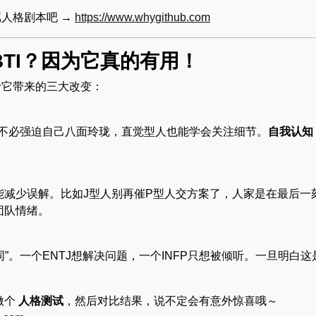
人格剧本吧 →
https://www.whygithub.com
TI？因为它真的有用！
于它带来的三大改变：
者不必强迫自己八面玲珑，直觉型人也能学会关注细节。
自我认知
能减少误解。比如J型人别再催P型人交方案了，人家是在最后一
团队情绪。
”。一个ENTJ想解决问题，一个INFP只想被倾听。一旦明白这
做个
人格测试
，然后对比结果，说不定会有意外惊喜哦～