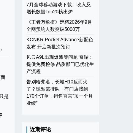
7月全球移动游戏下载、收入及
增长数据Top20榜出炉
《王者万象棋》定档2026年9月
全网预约人数突破5000万
KONKR Pocket Advance新配色
发布 开启新批次预订
。
风云A9L出现爆漆等问题 奇瑞：
提供免费检修 品质部门已优化生
产流程
，而
告别哈弗名，长城H10反而火
了？试驾需排队，有门店接到
170个订单，销售直言“顶一个月
只是
业绩”
评
近期评论