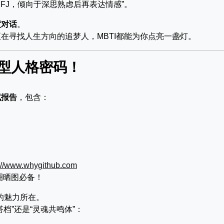
NFJ，倾向于深思熟虑后再表达情感”。
度对话
。
在寻找人生方向的追梦人，MBTI都能为你点亮一盏灯。
6型人格密码！
试报告
，包含：
s://www.whygithub.com
圈晒图必备！
的魅力所在。
档”还是“灵魂共鸣体”：