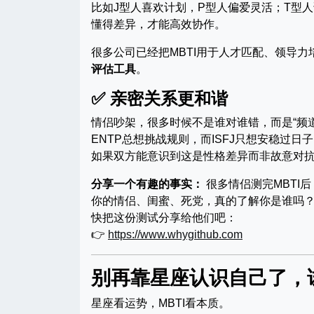
比如J型人喜欢计划，P型人偏爱灵活；T型
懂得差异，才能高效协作。
很多公司已经把MBTI用于人才匹配、领导力
评估工具
。
✅ 亲密关系更和谐
情侣吵架，很多时候不是谁对谁错，而是“频道
ENTP总想挑战规则，而ISFJ只想安稳过日
如果双方能意识到这是性格差异而非故意对
分享一个有趣的事实：
很多情侣测完MBTI
你的情侣、闺蜜、死党，真的了解你是谁吗
快把这份测试分享给他们吧：
👉
https://www.whygithub.com
别再靠星座认识自己了，
星座看运势，MBTI看本质。