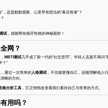
”，还是默默观察、心里早有想法的“幕后智者”？
受？
I测试
，就能帮你揭开性格的神秘面纱！
遍全网？
设，
MBTI测试
几乎成了新一代的“社交货币”。年轻人见面不再问“
P？”
现，通过一次简单的
人格测试
，不仅能更懂自己，还能理解他人
供清晰的方向。
性格分析工具
，它正悄悄改变着我们看待自己与世界的方式。
的有用吗？