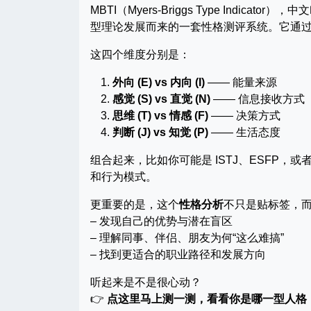
MBTI（Myers-Briggs Type Indi
型理论发展而来的一套性格测评系统。它通过
这四个维度分别是：
外向 (E) vs 内向 (I)
—— 能量来源
感觉 (S) vs 直觉 (N)
—— 信息接收方式
思维 (T) vs 情感 (F)
—— 决策方式
判断 (J) vs 知觉 (P)
—— 生活态度
组合起来，比如你可能是 ISTJ、ESFP，或
和行为模式。
更重要的是，这个
性格分析
不只是贴标签，
– 发现自己的优势与潜在盲区
– 理解同事、伴侣、朋友为何“这么难搞”
– 找到更适合的职业路径和发展方向
听起来是不是很心动？
👉
点这里马上测一测，看看你是哪一型人格