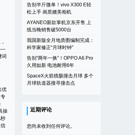
告别半斤微单！vivo X300 E轻
松上手 画质媲美相机
AYANEO新款掌机京东开售 上
线当晚销售破5000台
我国新版全月地质图编制完成：
生，
科学家修正“月球时钟”
——
键词
告别“两年一换”！OPPO A6 Pro
。
久用如新 电池耐用6年
SpaceX火箭残骸撞击月球 多个
月球轨道器搜寻撞击点
出优
建专
功
近期评论
具操
几秒
业信
您尚未收到任何评论。