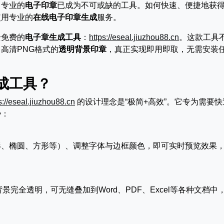
、专业的
电子印章
已成为不可或缺的工具。如何快速、便捷地获
使用专业的
在线电子印章生成
服务。
全免费的
电子章生成工具
：
https://eseal.jiuzhou88.cn
。这款工具
高清PNG格式的
透明背景印章
，真正实现即用即取，无需安装
成工具？
s://eseal.jiuzhou88.cn
的设计理念是“极简+高效”。它专为需要快
势：
形、椭圆、方形等）、调整字体与边框颜色，即可实时预览效果
完全透明，可无缝叠加到Word、PDF、Excel等各种文档中