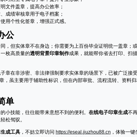
证明文件盖章，提高办公效率；
章、成绩审核章用于电子档案；
时使用个性化签章，增强正式感。
办公
合同，但实体章不在身边；你需要为上百份毕业证明统一盖章；
，一枚高质量的
透明背景印章制作
成果，就能帮你省去打印、扫
电子章在非涉密、非法律强制要求实体章的场景下，已被广泛接
章，虽主要用于辅助性标识，但在内部审批、流程流转、资料归
简单
用的小技能，往往能带来意想不到的便利。
在线电子印章生成
不
以轻松驾驭。
章生成工具
，不妨立即访问
https://eseal.jiuzhou88.cn
，体验一键