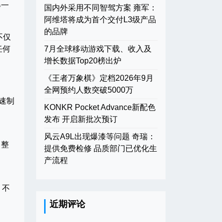
得一
国内外采用不同智驾方案 雍军：
阿维塔将成为首个交付L3级产品
的品牌
不仅
任何
7月全球移动游戏下载、收入及
增长数据Top20榜出炉
《王者万象棋》定档2026年9月
全网预约人数突破5000万
速制
KONKR Pocket Advance新配色
发布 开启新批次预订
风云A9L出现爆漆等问题 奇瑞：
，整
提供免费检修 品质部门已优化生
产流程
，不
近期评论