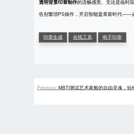
透明背景印章制作
的流畅感受。无论是临时
告别繁琐PS操作，开启智能盖章新时代——
印章生成
在线工具
电子印章
文
Previous:
MBTI测试艺术家般的自由灵魂，
章
导
航