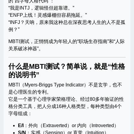
的“四字母人格代码”：
“我是INTJ，逻辑怪但超靠谱。”
“ENFP上线！灵感爆棚但容易拖延。”
“INFJ？天呐，原来我这种总在深夜思考人生的人不是孤
例？”
MBTI测试，正悄悄成为年轻人的“职场生存指南”和“人际
关系破冰神器”。
什么是MBTI测试？简单说，就是“性格
的说明书”
MBTI（Myers-Briggs Type Indicator）不是玄学，也不
是心理医生的专利。
它是一个基于心理学家荣格理论、经过80多年验证的性
格分类工具，把人分成16种人格类型，每种类型由4个
字母组成：
E/I
：外向（Extraverted）or 内向（Introverted）
S/N
：实感（Sensing）or 直觉（Intuition）