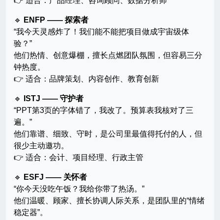
👉 适合：产品经理、咨询顾问、数据分析师
🔹
ENFP —— 探索者
“我今天灵感炸了！我们能不能把项目做成宇宙级体
验？”
他们热情、创意爆棚，擅长点燃团队氛围，但容易三分
钟热度。
👉 适合：品牌策划、内容创作、教育创新
🔹
ISTJ —— 守护者
“PPT第3页的字体错了，我改了。预算表我核对了三
遍。”
他们靠谱、细致、守时，是公司里最值得托付的人，但
很少主动邀功。
👉 适合：会计、项目经理、行政主管
🔹
ESFJ —— 关怀者
“你今天没吃午饭？我给你带了热汤。”
他们温暖、顾家、擅长协调人际关系，是团队里的“情绪
稳定器”。