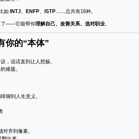
—比如
INTJ
、
ENFP
、
ISTP
……总共有16种。
多了——它能帮你
理解自己、改善关系、选对职业
。
你的“本体”
会议，说话直到让人想躲。
年的难题。
咖啡聊到人生意义。
者
必须对齐到像素。
里翻出来。