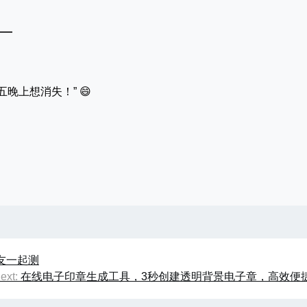
——
晚上想消失！” 😄
友一起测
ext:
在线电子印章生成工具，3秒创建透明背景电子章，高效便