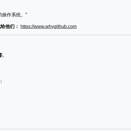
的操作系统。”
试给他们：
https://www.whygithub.com
签
。
；
。
。