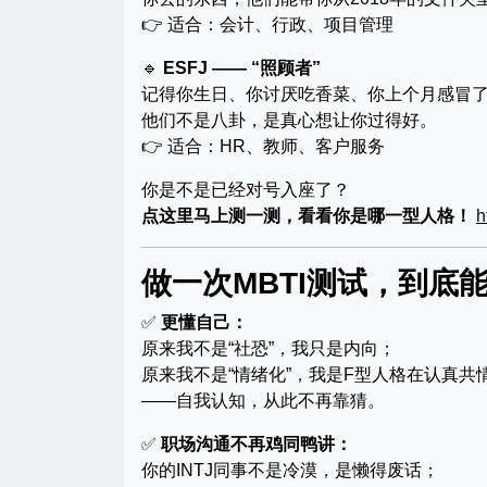
👉 适合：会计、行政、项目管理
🔹
ESFJ —— “照顾者”
记得你生日、你讨厌吃香菜、你上个月感冒
他们不是八卦，是真心想让你过得好。
👉 适合：HR、教师、客户服务
你是不是已经对号入座了？
点这里马上测一测，看看你是哪一型人格！
h
做一次MBTI测试，到底
✅
更懂自己：
原来我不是“社恐”，我只是内向；
原来我不是“情绪化”，我是F型人格在认真共
——自我认知，从此不再靠猜。
✅
职场沟通不再鸡同鸭讲：
你的INTJ同事不是冷漠，是懒得废话；