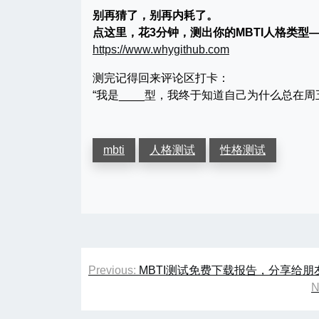
别再猜了，别再内耗了。
点这里，花3分钟，测出你的MBTI人格类型
https://www.whygithub.com
测完记得回来评论区打卡：
“我是____型，我终于知道自己为什么总在周五
mbti
人格测试
性格测试
文
Previous:
MBTI测试免费下载报告，分享给朋
章
N
导