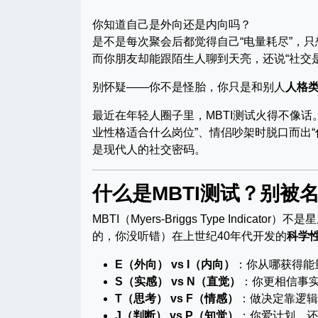
你知道自己是外向还是内向吗？
是不是每次聚会后都觉得自己“电量耗尽”，
而你朋友却能跟陌生人聊到天亮，还说“社交是
别怀疑——你不是怪胎，你只是和别人
人格
最近在年轻人圈子里，MBTI测试火得不像话。
业性格适合什么岗位”、情侣吵架时脱口而出“
是现代人的社交密码。
什么是MBTI测试？别被
MBTI（Myers-Briggs Type Ind
的，你没听错）在上世纪40年代开发的
科学
E（外向） vs I（内向）
：你从哪获得能
S（实感） vs N（直觉）
：你更相信事
T（思考） vs F（情感）
：做决定靠逻辑
J（判断） vs P（知觉）
：你爱计划，还