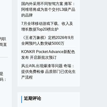
国内外采用不同智驾方案 雍军：
阿维塔将成为首个交付L3级产品
的品牌
7月全球移动游戏下载、收入及
增长数据Top20榜出炉
《王者万象棋》定档2026年9月
的职
全网预约人数突破5000万
简直
KONKR Pocket Advance新配色
发布 开启新批次预订
风云A9L出现爆漆等问题 奇瑞：
提供免费检修 品质部门已优化生
（是
产流程
码：
近期评论