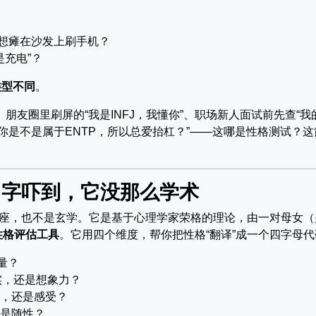
只想瘫在沙发上刷手机？
充电”？
类型不同
。
朋友圈里刷屏的“我是INFJ，我懂你”、职场新人面试前先查“我
你是不是属于ENTP，所以总爱抬杠？”——这哪是性格测试？这
名字吓到，它没那么学术
icator）不是星座，也不是玄学。它是基于心理学家荣格的理论，由一对母女
性格评估工具
。它用四个维度，帮你把性格“翻译”成一个四字母代
量？
实，还是想象力？
，还是感受？
是随性？