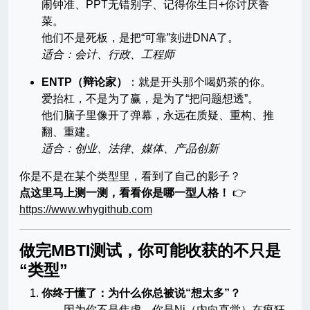
闹钟准、PPT无错别字、记得你生日+你讨厌香
菜。
他们不是死板，是把“可靠”刻进DNA了。
适合：会计、行政、工程师
ENTP（辩论家）
：就是开头那个喝奶茶的你。
爱抬杠，不是为了赢，是为了“把问题想透”。
他们脑子里像开了弹幕，永远在质疑、重构、推
翻、重建。
适合：创业、法律、媒体、产品创新
你是不是在某个类型里，看到了自己的影子？
点这里马上测一测，看看你是哪一型人格！
👉
https://www.whygithub.com
做完MBTI测试，你可能收获的不只是
“类型”
你终于懂了：为什么你总被说“想太多”？
——因为你不是焦虑，你是Ni（内向直觉）在疯狂