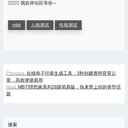
🙋‍♂️🙋‍♀️ 我在评论区等你～
mbti
人格测试
性格测试
文
Previous:
在线电子印章生成工具，3秒创建透明背景公
章
章，高效便捷易用
Next:
MBTI理想家系列28题简易版，快来带上你的类型话
导
题
航
搜索