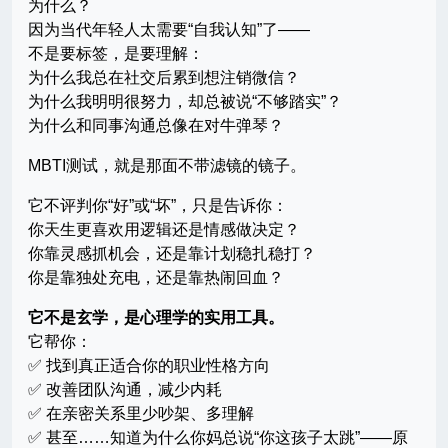
为什么？
因为当代年轻人太需要“自我认知”了——
不是要标签，是要理解：
为什么我总在社交后累到想注销微信？
为什么我明明很努力，却总被说“不够踏实”？
为什么和同事沟通总像在对牛弹琴？
MBTI测试，就是那面不带滤镜的镜子。
它不评判你“好”或“坏”，只是告诉你：
你天生更喜欢用逻辑还是情感做决定？
你靠灵感抓机会，还是靠计划稳扎稳打？
你是靠独处充电，还是靠热闹回血？
它不是玄学，是心理学的实用工具。
它帮你：
✅ 找到真正适合你的职业性格方向
✅ 改善团队沟通，减少内耗
✅ 在亲密关系里少吵架、多理解
✅ 甚至……知道为什么你妈总说“你这孩子太跳”——原