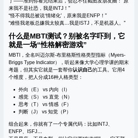
了——准到你看完结果后，会忍不住截图发朋友圈：“原
来我不是社恐，我是INTJ！”
“怪不得我总被说‘情绪化’，原来我是ENFP！”
“难怪我老板总嫌我太较真…我是ISTJ，不是机器人。”
什么是MBTI测试？别被名字吓到，它
就是一场“性格解密游戏”
MBTI，全名叫迈尔斯-布里格斯性格类型指标（Myers-
Briggs Type Indicator），听起来像大学心理学课的期末
考题，但其实它就是一套帮你
认识自己
的工具。它用4
个维度，把人分成16种人格类型：
外向（E） vs 内向（I）
感觉（S） vs 直觉（N）
思考（T） vs 情感（F）
判断（J） vs 知觉（P）
组合起来，你就有了一个专属代码：比如INTJ、
ENFP、ISFJ…