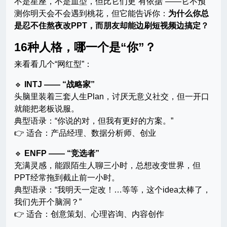
不是星座，不是血型，但比它们更“有依据”——它不预
测你明天会不会遇到桃花，但它能告诉你：
为什么你总
是忍不住熬夜改PPT，而朋友却能边刷短视频边搞定？
16种人格，哪一个是“你”？
来看看几个“网红型”：
🔹
INTJ —— “战略家”
头脑里装着三套人生Plan，讨厌无意义社交，但一开口
就能把老板说服。
典型语录：“你说的对，但我有更好的方案。”
👉 适合：产品经理、数据分析师、创业
🔹
ENFP —— “竞选者”
充满灵感，能跟陌生人聊三小时，总想改变世界，但
PPT经常拖到截止前一小时。
典型语录：“我明天一定改！…等等，这个idea太棒了，
我们先开个脑洞？”
👉 适合：创意策划、心理咨询、内容创作