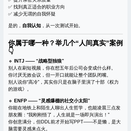
✅ 找到真正适合的职业方向
✅ 减少无谓的自我怀疑
是的，
自我认知
，从一次测试开始。
你属于哪一种？举几个“人间真实”案例
👇
🔹
INTJ —— “战略型独狼”
别人在刷短视频，你在想五年后公司会变成什么样。
你讨厌无效会议，但一开口就能让整个团队闭嘴。
别人说你“高冷”，其实你只是在脑子里演了十部《权力
的游戏》。
🔹
ENFP —— “灵感爆棚的社交小太阳”
你能在地铁上和陌生人聊出人生哲学，也能凌晨三点发
朋友圈：“我刚刚悟了，人生就是一场即兴演出！”
你创意满分，但DDL前才开始写PPT——不是懒，是大
脑需要灵感来点火。