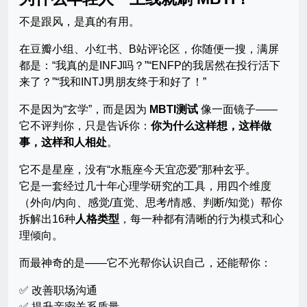
不是跟风，是真的有用。
在豆瓣小组、小红书、B站评论区，你随便一搜，满屏
都是：“我真的是INFJ吗？”“ENFP的我居然在投行活下
来了？”“我和INTJ男朋友终于和好了！”
不是因为“玄学”，而是因为
MBTI测试
像一面镜子——
它不评判你，只是告诉你：
你为什么这样想，这样做
事，这样和人相处
。
它不是星座，没有“水瓶座今天宜恋爱”那种玄乎。
它是一套经过几十年心理学研究的工具，用四个维度
（外向/内向、感觉/直觉、思考/情感、判断/知觉）帮你
拆解出16种
人格类型
，每一种都有清晰的行为模式和心
理倾向。
而最神奇的是——它不光帮你认识自己，还能帮你：
✅ 改善职场沟通
✅ 提升亲密关系质量