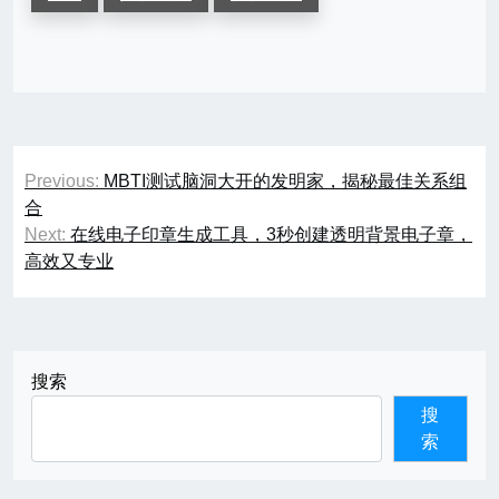
文
Previous:
MBTI测试脑洞大开的发明家，揭秘最佳关系组
章
合
Next:
在线电子印章生成工具，3秒创建透明背景电子章，
导
高效又专业
航
搜索
搜
索