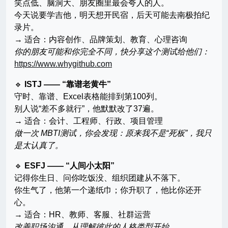
笑点低、脑洞大、朋友圈里最会夸人的人。
今天说要学吉他，明天想开民宿，后天可能去南极拍纪
录片。
→ 适合：内容创作、品牌策划、教育、心理咨询
你的朋友可能和你完全不同，快分享这个测试给他们：
https://www.whygithub.com
🔹
ISTJ —— “靠谱老黄牛”
守时、靠谱、Excel表格能排到第100列。
别人说“差不多就行”，他默默改了37遍。
→ 适合：会计、工程师、行政、项目管理
做一次 MBTI测试，你会发现：原来我不是“死板”，我只
是太认真了。
🔹
ESFJ —— “人间小太阳”
记得你生日、问你吃饭没、组织团建从不落下。
你生气了，他第一个递纸巾；你升职了，他比你还开
心。
→ 适合：HR、教师、客服、社群运营
改善职场沟通，从理解彼此的人格类型开始。