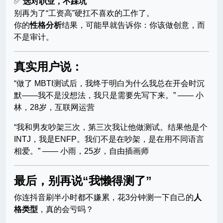
✅
选对职业，不踩坑
别再为了“工资高”硬扛不喜欢的工作了。
你的
性格分析
结果，可能早就告诉你：你该做创意，而
不是审计。
真实用户说：
“做了 MBTI测试后，我终于明白为什么我总在开会时沉
默——我不是没想法，我只是需要先写下来。” —— 小
林，28岁，互联网运营
“我和男友吵架三次，第三次我让他做测试。结果他是个
INTJ，我是ENFP。我们不是在吵架，是在用不同语言
相爱。” —— 小雨，25岁，自由插画师
最后，别再说“我懒得测了”
你连抖音刷半小时都不嫌累，花3分钟测一下自己的
人
格类型
，真的会亏吗？