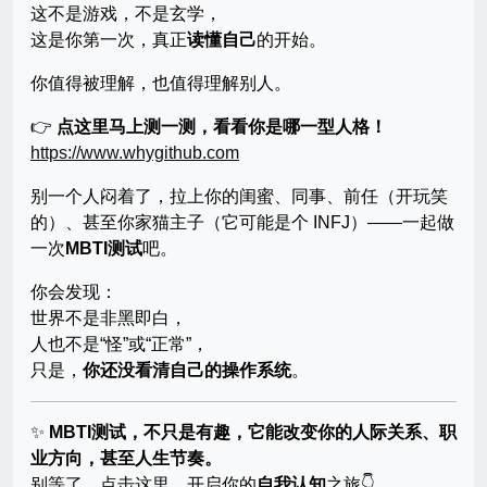
这不是游戏，不是玄学，
这是你第一次，真正
读懂自己
的开始。
你值得被理解，也值得理解别人。
👉
点这里马上测一测，看看你是哪一型人格！
https://www.whygithub.com
别一个人闷着了，拉上你的闺蜜、同事、前任（开玩笑
的）、甚至你家猫主子（它可能是个 INFJ）——一起做
一次
MBTI测试
吧。
你会发现：
世界不是非黑即白，
人也不是“怪”或“正常”，
只是，
你还没看清自己的操作系统
。
✨
MBTI测试，不只是有趣，它能改变你的人际关系、职
业方向，甚至人生节奏。
别等了，点击这里，开启你的
自我认知
之旅👇