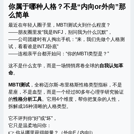
你属于哪种人格？不是“内向or外向”那
么简单
最近在年轻人圈子里，MBTI测试火到什么程度？
——朋友圈里发“我是INFJ，别问我为什么沉默”，
——公司团建时有人掏出手机：“来，我们先做个人格测
试，看看谁是INTJ卧底”
——连相亲平台都开始问：“你的MBTI类型是？”
这不是什么玄学，而是一场悄悄席卷全球的
自我认知革
命
。
MBTI测试
，全称迈尔斯-布里格斯性格类型指标，不是
星座，不是血型，而是一个经过80多年心理学研究验证
的
性格分析工具
。它用4个维度，帮你把复杂的人性，
拆解成16种清晰的人格类型。
它不评判你“好”或“坏”，
它只是温柔地问你：
👉 你从哪里获得能量？（外向E / 内向I）