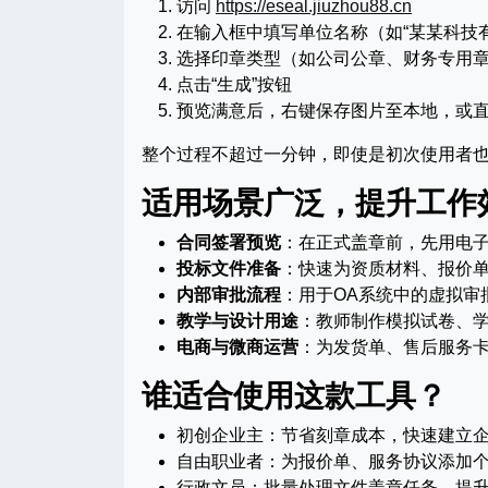
访问
https://eseal.jiuzhou88.cn
在输入框中填写单位名称（如“某某科技
选择印章类型（如公司公章、财务专用
点击“生成”按钮
预览满意后，右键保存图片至本地，或
整个过程不超过一分钟，即使是初次使用者
适用场景广泛，提升工作
合同签署预览
：在正式盖章前，先用电
投标文件准备
：快速为资质材料、报价
内部审批流程
：用于OA系统中的虚拟审
教学与设计用途
：教师制作模拟试卷、
电商与微商运营
：为发货单、售后服务
谁适合使用这款工具？
初创企业主：节省刻章成本，快速建立
自由职业者：为报价单、服务协议添加个
行政文员：批量处理文件盖章任务，提