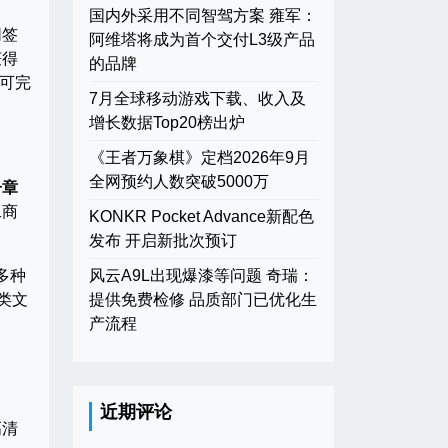
国内外采用不同智驾方案 雍军：
同签
阿维塔将成为首个交付L3级产品
获得
的品牌
即可完
7月全球移动游戏下载、收入及
增长数据Top20榜出炉
《王者万象棋》定档2026年9月
全网预约人数突破5000万
子章
工商
KONKR Pocket Advance新配色
发布 开启新批次预订
多种
风云A9L出现爆漆等问题 奇瑞：
各类文
提供免费检修 品质部门已优化生
产流程
近期评论
高清