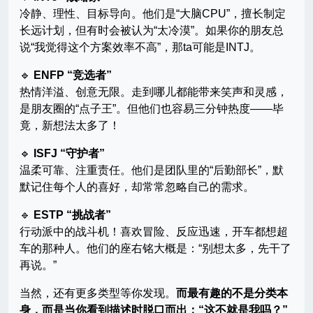
冷静、理性、目标导向。他们是“大脑CPU”，擅长制定
长远计划，但有时会被认为“太冷漠”。如果你的朋友总
说“我觉得这个方案效率不高”，那ta可能是INTJ。
🔹
ENFP “竞选者”
热情洋溢、创意无限。走到哪儿都能带来笑声和灵感，
是朋友圈的“点子王”。但他们也容易三分钟热度——毕
竟，新想法太多了！
🔹
ISFJ “守护者”
温柔可靠、注重责任。他们是团队里的“后勤部长”，默
默记住每个人的喜好，却常常忽略自己的需求。
🔹
ESTP “挑战者”
行动派中的战斗机！喜欢冒险、反应迅速，开车都想超
车的那种人。他们的座右铭大概是：“别想太多，先干了
再说。”
当然，还有更多类型等你发现。
而最有趣的不是分类本
身，而是当你看到描述时脱口而出：“这不就是我吗？”