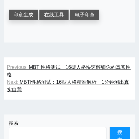
印章生成
在线工具
电子印章
文
Previous:
MBTI性格测试：16型人格快速解锁你的真实性
章
格
Next:
MBTI性格测试：16型人格精准解析，1分钟测出真
导
实自我
航
搜索
搜