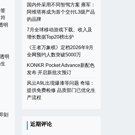
国内外采用不同智驾方案 雍军：
同签
阿维塔将成为首个交付L3级产品
枚符
的品牌
透明
7月全球移动游戏下载、收入及
增长数据Top20榜出炉
《王者万象棋》定档2026年9月
全网预约人数突破5000万
不透明
动生
KONKR Pocket Advance新配色
发布 开启新批次预订
风云A9L出现爆漆等问题 奇瑞：
提供免费检修 品质部门已优化生
产流程
即刻
近期评论