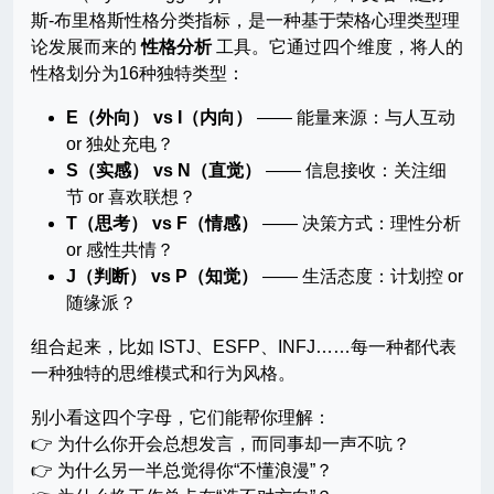
斯-布里格斯性格分类指标，是一种基于荣格心理类型理
论发展而来的
性格分析
工具。它通过四个维度，将人的
性格划分为16种独特类型：
E（外向） vs I（内向）
—— 能量来源：与人互动
or 独处充电？
S（实感） vs N（直觉）
—— 信息接收：关注细
节 or 喜欢联想？
T（思考） vs F（情感）
—— 决策方式：理性分析
or 感性共情？
J（判断） vs P（知觉）
—— 生活态度：计划控 or
随缘派？
组合起来，比如 ISTJ、ESFP、INFJ……每一种都代表
一种独特的思维模式和行为风格。
别小看这四个字母，它们能帮你理解：
👉 为什么你开会总想发言，而同事却一声不吭？
👉 为什么另一半总觉得你“不懂浪漫”？