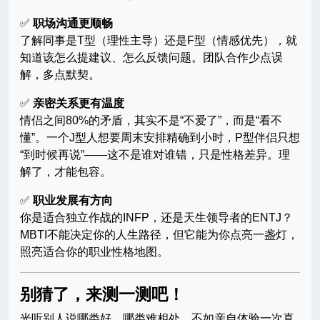
✅
职场沟通更顺畅
了解同事是T型（理性主导）还是F型（情感优先），就
知道该怎么提建议、怎么反馈问题。团队合作少点误
解，多点默契。
✅
亲密关系更有温度
情侣之间80%的矛盾，其实不是“不爱了”，而是“看不
懂”。一个J型人想要周末安排精确到小时，P型伴侣只想
“到时候再说”——这不是谁对谁错，只是性格差异。理
解了，才能包容。
✅
职业发展有方向
你是适合独立作战的INFP，还是天生领导者的ENTJ？
MBTI不能决定你的人生路径，但它能为你点亮一盏灯，
照亮适合你的职业性格地图。
别猜了，来测一测吧！
光听别人说哪类好、哪类难相处，不如亲自体验一次真