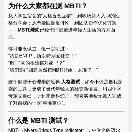
为什么大家都在测 MBTI？
从大学生宿舍的“人格盲盒互猜”，到职场新人入职的性
格分享会；从恋爱匹配度讨论，到团队协作优化方案
——
MBTI测试
已经悄悄渗透进年轻人生活的方方面
面。
你可能没做过，但一定听过：
“我是ENFP，所以特别爱社交！”
“INTP真的很难搞对象吗？”
“我们部门团建居然按MBTI分组，太准了！”
这个起源于心理学的经典
人格测试
，如今不仅是自我探
索的工具，更成了当代年轻人的社交新语言。用四个字
母定义自己，听起来像科幻片，却真实地帮无数人完成
了对自我的一次“精准定位”。
什么是 MBTI 测试？
MBTI（Myers-Briggs Type Indicator），中文名叫迈尔