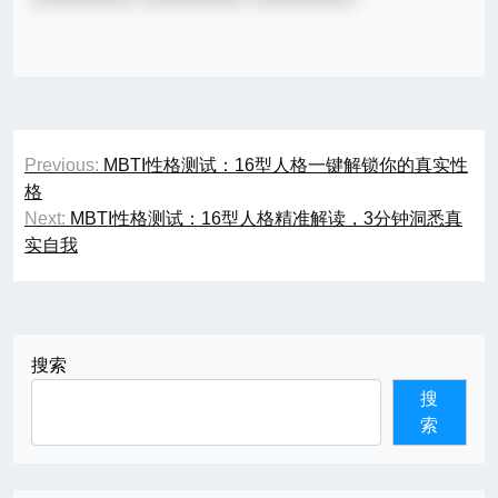
文
Previous:
MBTI性格测试：16型人格一键解锁你的真实性
章
格
Next:
MBTI性格测试：16型人格精准解读，3分钟洞悉真
导
实自我
航
搜索
搜
索