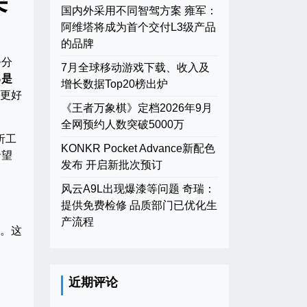
国内外采用不同智驾方案 雍军：
阿维塔将成为首个交付L3级产品
的品牌
静分
7月全球移动游戏下载、收入及
己是
增长数据Top20榜出炉
你更好
《王者万象棋》定档2026年9月
全网预约人数突破5000万
析工
KONKR Pocket Advance新配色
希望
发布 开启新批次预订
风云A9L出现爆漆等问题 奇瑞：
提供免费检修 品质部门已优化生
产流程
型。这
近期评论